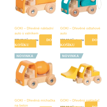
GOKI – Dřevěné nákladní
GOKI – Dřevěné odtahové
auto s valníkem
auto
DO
DO
279,00
Kč
279,00
Kč
vč. DPH
vč. DPH
KOŠÍKU
KOŠÍKU
NOVINKA
NOVINKA
GOKI – Dřevěná míchačka
GOKI – Dřevěný nakladač
na beton