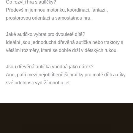
Co rozvíjí hra s autíčky?
Především jemnou motoriku, koordinaci, fantazii,
prostorovou orientaci a samostatnou hru.
Jaké autíčko vybrat pro dvouleté dítě?
Ideální jsou jednoduchá dřevěná autíčka nebo traktory s
většími rozměry, které se dobře drží v dětských rukou.
Jsou dřevěná autíčka vhodná jako dárek?
Ano, patří mezi nejoblíbenější hračky pro malé děti a díky
své odolnosti vydrží mnoho let.