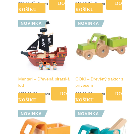
DO
DO
699,00
Kč
819,00
Kč
vč. DPH
vč. DPH
KOŠÍKU
KOŠÍKU
NOVINKA
NOVINKA
Mentari – Dřevěná pirátská
GOKI – Dřevěný traktor s
loď
přívěsem
DO
DO
1379,00
Kč
319,00
Kč
vč. DPH
vč. DPH
KOŠÍKU
KOŠÍKU
NOVINKA
NOVINKA