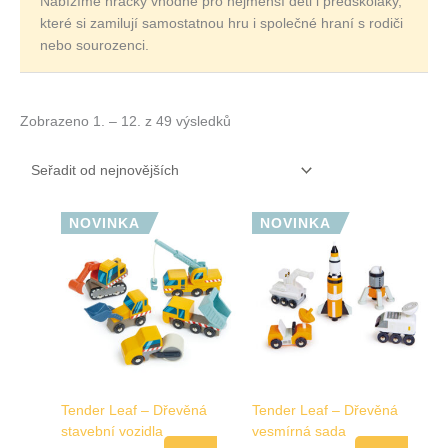
Nabízíme hračky vhodné pro nejmenší děti i předškoláky,
které si zamilují samostatnou hru i společné hraní s rodiči
nebo sourozenci.
Zobrazeno 1. – 12. z 49 výsledků
NOVINKA
NOVINKA
Tender Leaf – Dřevěná
Tender Leaf – Dřevěná
stavební vozidla
vesmírná sada