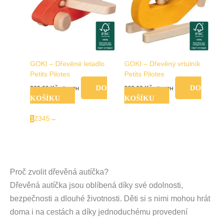
GOKI – Dřevěné letadlo
GOKI – Dřevěný vrtulník
Petits Pilotes
Petits Pilotes
DO
DO
269,00
Kč
269,00
Kč
vč. DPH
vč. DPH
KOŠÍKU
KOŠÍKU
1
2
3
4
5
→
Proč zvolit dřevěná autíčka?
Dřevěná autíčka jsou oblíbená díky své odolnosti,
bezpečnosti a dlouhé životnosti. Děti si s nimi mohou hrát
doma i na cestách a díky jednoduchému provedení