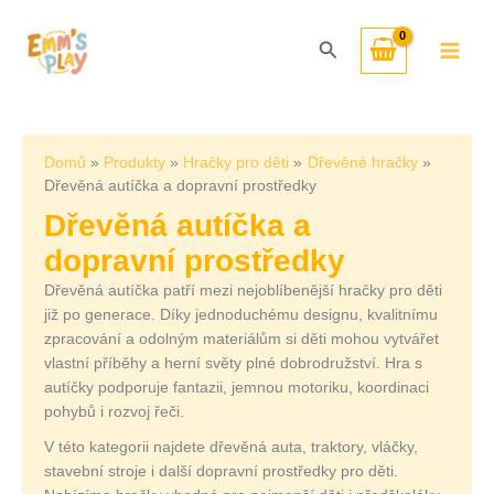
Přeskočit
Seřazeno
na
od
Hledat
obsah
nejnovějších
Domů
Produkty
Hračky pro děti
Dřevěné hračky
Dřevěná autíčka a dopravní prostředky
Dřevěná autíčka a
dopravní prostředky
Dřevěná autíčka patří mezi nejoblíbenější hračky pro děti
již po generace. Díky jednoduchému designu, kvalitnímu
zpracování a odolným materiálům si děti mohou vytvářet
vlastní příběhy a herní světy plné dobrodružství. Hra s
autíčky podporuje fantazii, jemnou motoriku, koordinaci
pohybů i rozvoj řeči.
V této kategorii najdete dřevěná auta, traktory, vláčky,
stavební stroje i další dopravní prostředky pro děti.