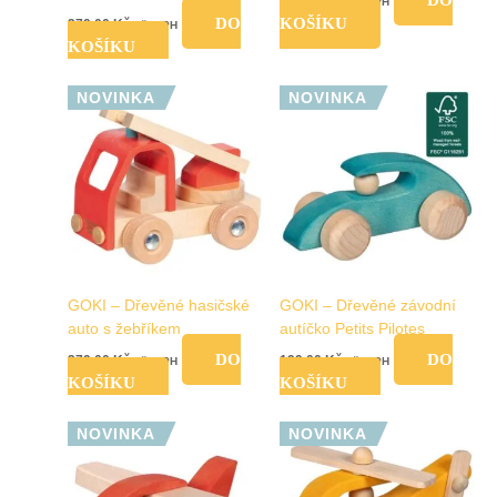
DO
279,00
Kč
vč. DPH
DO
KOŠÍKU
279,00
Kč
vč. DPH
KOŠÍKU
NOVINKA
NOVINKA
GOKI – Dřevěné hasičské
GOKI – Dřevěné závodní
auto s žebříkem
autíčko Petits Pilotes
DO
DO
279,00
Kč
199,00
Kč
vč. DPH
vč. DPH
KOŠÍKU
KOŠÍKU
NOVINKA
NOVINKA