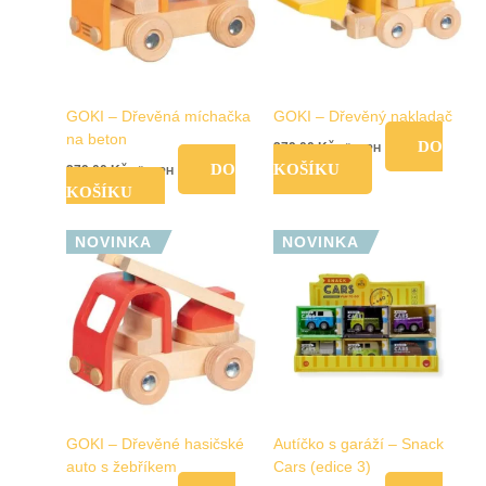
GOKI – Dřevěná míchačka
GOKI – Dřevěný nakladač
na beton
DO
279,00
Kč
vč. DPH
DO
KOŠÍKU
279,00
Kč
vč. DPH
KOŠÍKU
Tento
NOVINKA
NOVINKA
produkt
má
více
variant.
Možnosti
lze
vybrat
na
GOKI – Dřevěné hasičské
Autíčko s garáží – Snack
stránce
auto s žebříkem
Cars (edice 3)
produktu