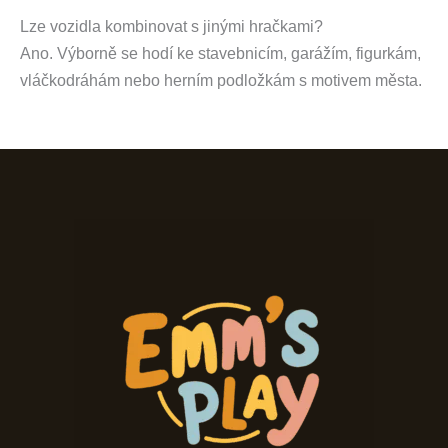
Lze vozidla kombinovat s jinými hračkami?
Ano. Výborně se hodí ke stavebnicím, garážím, figurkám,
vláčkodráhám nebo herním podložkám s motivem města.