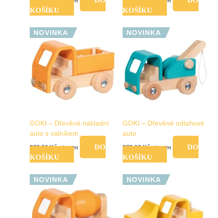
699,00
Kč
319,00
Kč
vč. DPH
vč. DPH
KOŠÍKU
KOŠÍKU
NOVINKA
NOVINKA
GOKI – Dřevěné nákladní
GOKI – Dřevěné odtahové
auto s valníkem
auto
DO
DO
279,00
Kč
279,00
Kč
vč. DPH
vč. DPH
KOŠÍKU
KOŠÍKU
NOVINKA
NOVINKA