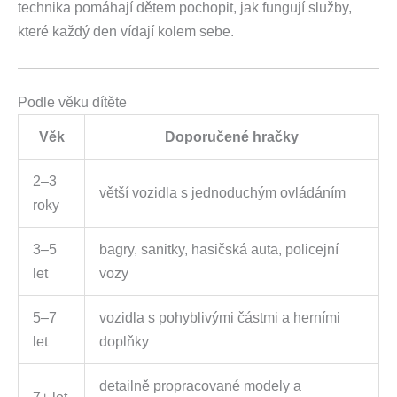
technika pomáhají dětem pochopit, jak fungují služby,
které každý den vídají kolem sebe.
Podle věku dítěte
Věk
Doporučené hračky
2–3
větší vozidla s jednoduchým ovládáním
roky
3–5
bagry, sanitky, hasičská auta, policejní
let
vozy
5–7
vozidla s pohyblivými částmi a herními
let
doplňky
detailně propracované modely a