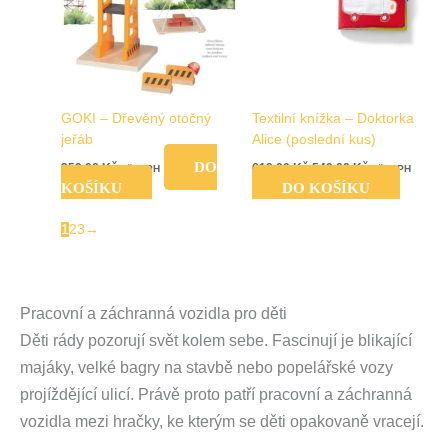
GOKI – Dřevěný otočný
Textilní knížka – Doktorka
jeřáb
Alice (poslední kus)
DO
359,00
Kč
619,00
Kč
549,00
Kč
vč. DPH
vč. DPH
KOŠÍKU
DO KOŠÍKU
1
2
3
→
Pracovní a záchranná vozidla pro děti
Děti rády pozorují svět kolem sebe. Fascinují je blikající
majáky, velké bagry na stavbě nebo popelářské vozy
projíždějící ulicí. Právě proto patří pracovní a záchranná
vozidla mezi hračky, ke kterým se děti opakovaně vracejí.