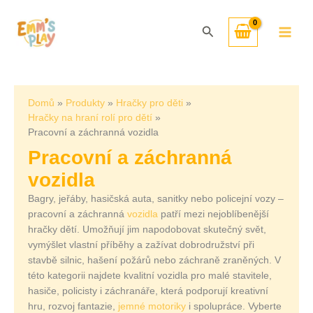
Přeskočit
Seřazeno
na
od
Hledat
obsah
nejnovějších
Domů
Produkty
Hračky pro děti
Hračky na hraní rolí pro dětí
Pracovní a záchranná vozidla
Pracovní a záchranná
vozidla
Bagry, jeřáby, hasičská auta, sanitky nebo policejní vozy –
pracovní a záchranná
vozidla
patří mezi nejoblíbenější
hračky dětí. Umožňují jim napodobovat skutečný svět,
vymýšlet vlastní příběhy a zažívat dobrodružství při
stavbě silnic, hašení požárů nebo záchraně zraněných. V
této kategorii najdete kvalitní vozidla pro malé stavitele,
hasiče, policisty i záchranáře, která podporují kreativní
hru, rozvoj fantazie,
jemné motoriky
i spolupráce. Vyberte