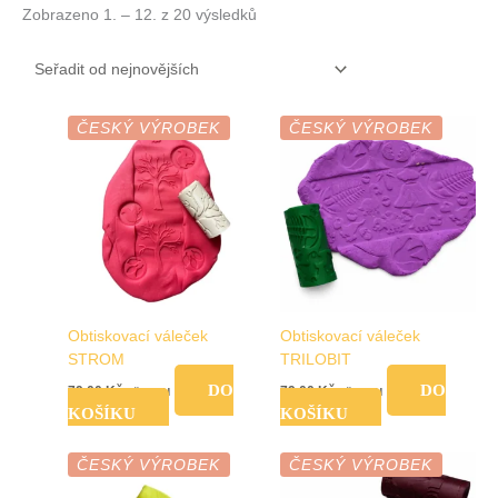
Zobrazeno 1. – 12. z 20 výsledků
ČESKÝ VÝROBEK
ČESKÝ VÝROBEK
Obtiskovací váleček
Obtiskovací váleček
STROM
TRILOBIT
DO
DO
79,00
Kč
79,00
Kč
vč. DPH
vč. DPH
KOŠÍKU
KOŠÍKU
ČESKÝ VÝROBEK
ČESKÝ VÝROBEK