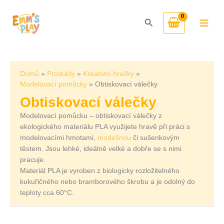
Přeskočit
Seřazeno
na
od
Hledat
obsah
nejnovějších
Domů
Produkty
Kreativní hračky
Modelovací pomůcky
Obtiskovací válečky
Obtiskovací válečky
Modelovací pomůcku – obtiskovací válečky z
ekologického materiálu PLA využijete hravě při práci s
modelovacími hmotami,
modelínou
či sušenkovým
těstem. Jsou lehké, ideálně velké a dobře se s nimi
pracuje.
Materiál PLA je vyroben z biologicky rozložitelného
kukuřičného nebo bramborového škrobu a je odolný do
teploty cca 60°C.