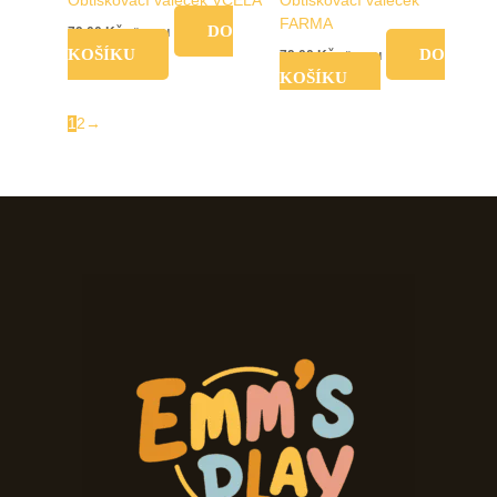
Obtiskovací váleček VČELA
Obtiskovací váleček
FARMA
DO
79,00
Kč
vč. DPH
KOŠÍKU
DO
79,00
Kč
vč. DPH
KOŠÍKU
1
2
→