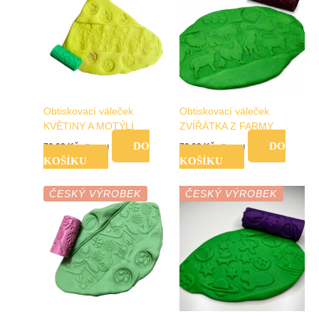
Obtiskovací váleček
Obtiskovací váleček
KVĚTINY A MOTÝLI
ZVÍŘÁTKA Z FARMY
DO
DO
79,00
Kč
79,00
Kč
vč. DPH
vč. DPH
KOŠÍKU
KOŠÍKU
ČESKÝ VÝROBEK
ČESKÝ VÝROBEK