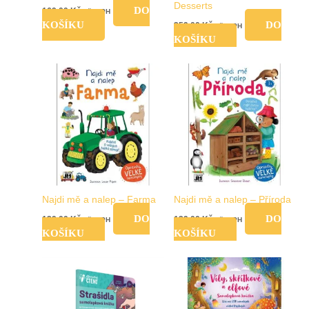
Desserts
DO
169,00
Kč
vč. DPH
KOŠÍKU
DO
359,00
Kč
vč. DPH
KOŠÍKU
Najdi mě a nalep – Farma
Najdi mě a nalep – Příroda
DO
DO
129,00
Kč
129,00
Kč
vč. DPH
vč. DPH
KOŠÍKU
KOŠÍKU