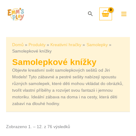
Přeskočit
Seřazeno
na
od
Hledat
obsah
nejnovějších
Domů
Produkty
Kreativní hračky
Samolepky
Samolepkové knížky
Samolepkové knížky
Objevte kreativní svět samolepkových sešitů od Jiri
Models! Tyto zábavné a pestré sešity nabízejí spoustu
různých samolepek, které děti mohou vkládat do obrázků,
tvořit vlastní příběhy a rozvíjet svou fantazii i jemnou
motoriku. Ideální zábava na doma i na cesty, která děti
zabaví na dlouhé hodiny.
Zobrazeno 1. – 12. z 76 výsledků