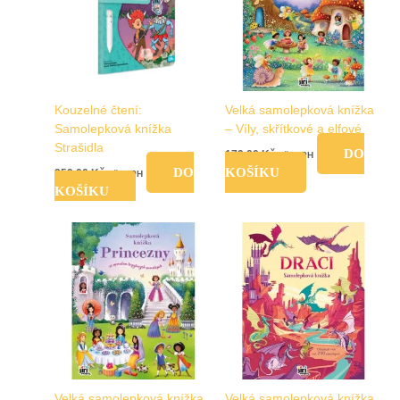
Kouzelné čtení:
Velká samolepková knížka
Samolepková knížka
– Víly, skřítkové a elfové
Strašidla
DO
179,00
Kč
vč. DPH
DO
KOŠÍKU
259,00
Kč
vč. DPH
KOŠÍKU
Velká samolepková knížka
Velká samolepková knížka