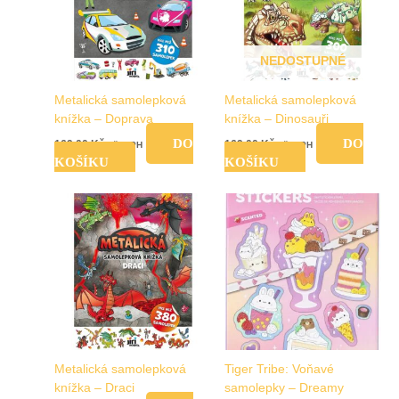
NEDOSTUPNÉ
Metalická samolepková
Metalická samolepková
knížka – Doprava
knížka – Dinosauři
DO
DO
169,00
Kč
169,00
Kč
vč. DPH
vč. DPH
KOŠÍKU
KOŠÍKU
Metalická samolepková
Tiger Tribe: Voňavé
knížka – Draci
samolepky – Dreamy