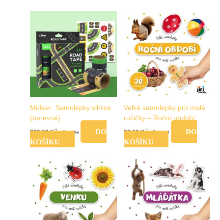
Mideer: Samolepky silnice
Velké samolepky pro malé
(barevné)
ručičky – Roční období
DO
DO
209,00
Kč
99,00
Kč
vč. DPH
vč. DPH
KOŠÍKU
KOŠÍKU