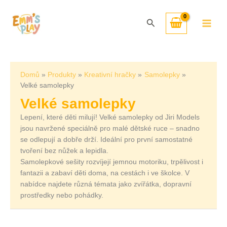
Přeskočit
Seřazeno
na
od
Hledat
obsah
nejnovějších
Domů
Produkty
Kreativní hračky
Samolepky
Velké samolepky
Velké samolepky
Lepení, které děti milují! Velké samolepky od Jiri Models
jsou navržené speciálně pro malé dětské ruce – snadno
se odlepují a dobře drží. Ideální pro první samostatné
tvoření bez nůžek a lepidla.
Samolepkové sešity rozvíjejí jemnou motoriku, trpělivost i
fantazii a zabaví děti doma, na cestách i ve školce. V
nabídce najdete různá témata jako zvířátka, dopravní
prostředky nebo pohádky.