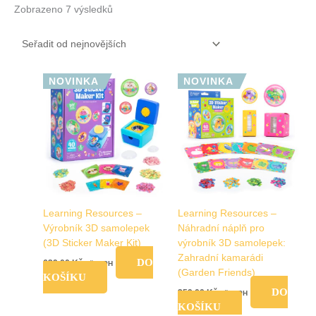
Zobrazeno 7 výsledků
NOVINKA
NOVINKA
Learning Resources –
Learning Resources –
Výrobník 3D samolepek
Náhradní náplň pro
(3D Sticker Maker Kit)
výrobník 3D samolepek:
Zahradní kamarádi
DO
639,00
Kč
vč. DPH
(Garden Friends)
KOŠÍKU
DO
359,00
Kč
vč. DPH
KOŠÍKU