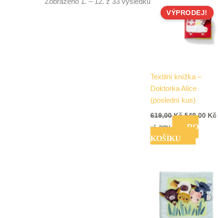
Zobrazeno 1. – 12. z 33 výsledků
cena
VÝPRODEJ!
byla:
619,00 Kč.
Textilní knížka –
Doktorka Alice
(poslední kus)
619,00
Kč
549,00
Kč
DO
vč. DPH
KOŠÍKU