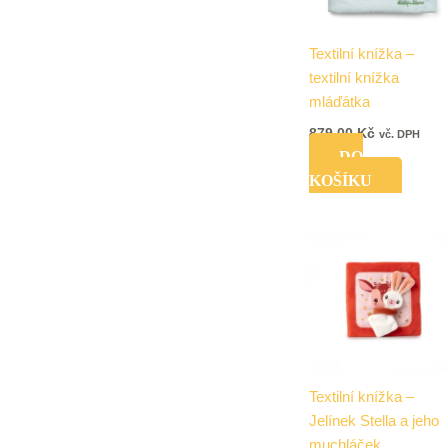
Textilní knížka –
textilní knížka
mláďátka
879,00
Kč
vč. DPH
DO
KOŠÍKU
Textilní knížka –
Jelínek Stella a jeho
muchláček