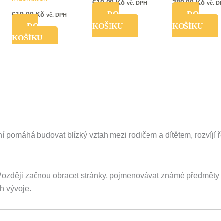
619,00
Kč
389,00
Kč
vč. DPH
vč. 
DO
DO
619,00
Kč
vč. DPH
DO
KOŠÍKU
KOŠÍKU
KOŠÍKU
ní pomáhá budovat blízký vztah mezi rodičem a dítětem, rozvíjí ř
 Později začnou obracet stránky, pojmenovávat známé předměty
ch vývoje.