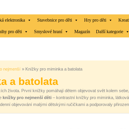
ká elektronika
Stavebnice pro děti
Hry pro děti
Kreat
ihy pro děti
Smyslové hraní
Magazín
Další kategorie
o nejmenší
Knížky pro miminka a batolata
a a batolata
h života. První knížky pomáhají dětem objevovat svět kolem sebe, roz
te
knížky pro nejmenší děti
– kontrastní knížky pro miminka, látková l
odenní objevování malými dětskými ručičkami a podporovaly přirozený
Aktuální