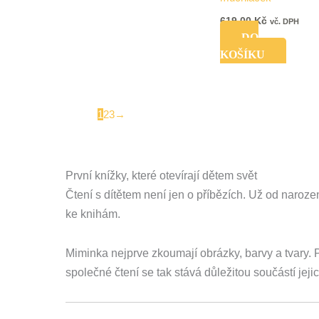
619,00
Kč
vč. DPH
DO
KOŠÍKU
1
2
3
→
První knížky, které otevírají dětem svět
Čtení s dítětem není jen o příbězích. Už od naroze
ke knihám.
Miminka nejprve zkoumají obrázky, barvy a tvary.
společné čtení se tak stává důležitou součástí jeji