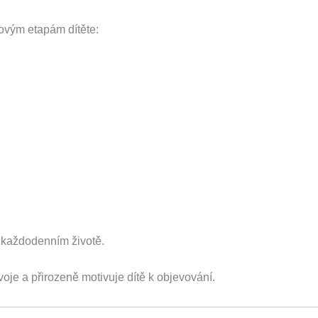
jovým etapám dítěte:
i každodenním životě.
oje a přirozeně motivuje dítě k objevování.