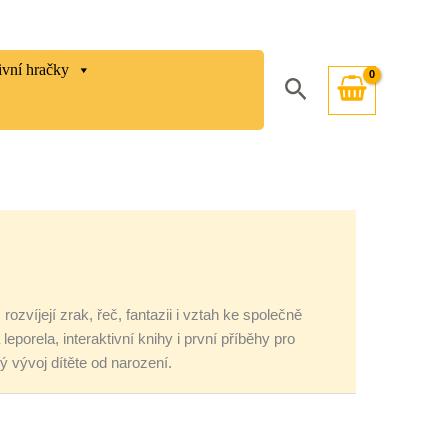
ivní hračky
Hledat
víjejí zrak, řeč, fantazii i vztah ke společně
eporela, interaktivní knihy i první příběhy pro
 vývoj dítěte od narození.