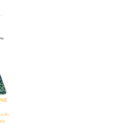
 –
DPH
PNÉ
ka do
blo