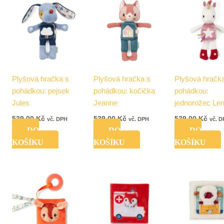
cena
je:
549,00 Kč.
Plyšová hračka s
Plyšová hračka s
Plyšová hračk
pohádkou: pejsek
pohádkou: kočička
pohádkou:
Jules
Jeanne
jednorožec Le
539,00
Kč
539,00
Kč
539,00
Kč
vč. DPH
vč. DPH
vč. 
DO
DO
DO
KOŠÍKU
KOŠÍKU
KOŠÍKU