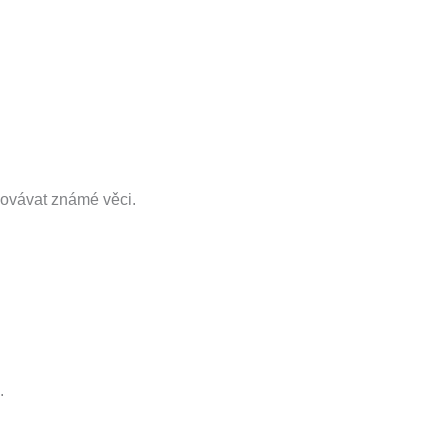
enovávat známé věci.
.