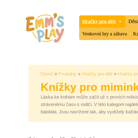
Přeskočit
Seřazeno
na
od
obsah
nejnovějších
Hračky pro děti
Děts
Venkovní hry a zábava
Kn
Domů
Produkty
Hračky pro děti
Hračky pr
Knížky pro mimink
Láska ke knihám může začít už v prvních měsícíc
strávenému času s rodiči. V této kategorii najde
batolata. Jsou navržené tak, aby vydržely každ
Původní