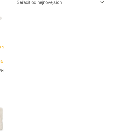
a s
na
DPH