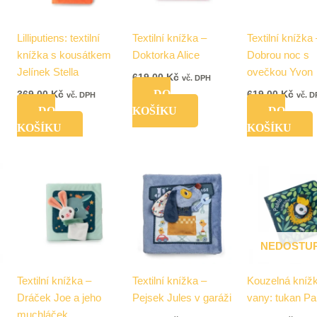
Lilliputiens: textilní
Textilní knížka –
Textilní knížka
knížka s kousátkem
Doktorka Alice
Dobrou noc s
Jelínek Stella
ovečkou Yvon
619,00
Kč
vč. DPH
DO
369,00
Kč
619,00
Kč
vč. DPH
vč. 
DO
KOŠÍKU
DO
KOŠÍKU
KOŠÍKU
NEDOSTU
Textilní knížka –
Textilní knížka –
Kouzelná kníž
Dráček Joe a jeho
Pejsek Jules v garáži
vany: tukan Pa
muchláček