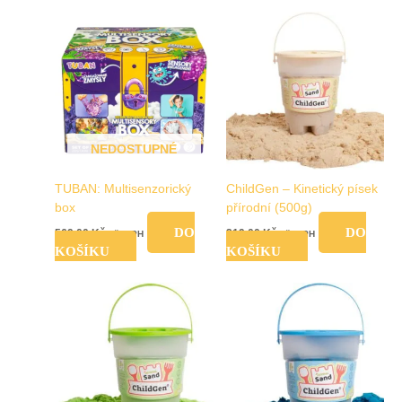
NEDOSTUPNÉ
TUBAN: Multisenzorický
ChildGen – Kinetický písek
box
přírodní (500g)
DO
DO
569,00
Kč
219,00
Kč
vč. DPH
vč. DPH
KOŠÍKU
KOŠÍKU