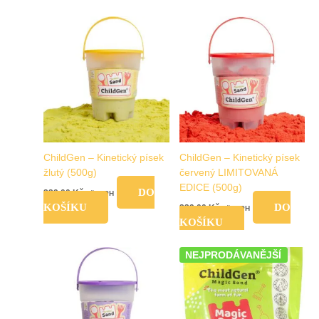
ChildGen – Kinetický písek
ChildGen – Kinetický písek
žlutý (500g)
červený LIMITOVANÁ
EDICE (500g)
DO
239,00
Kč
vč. DPH
KOŠÍKU
DO
239,00
Kč
vč. DPH
KOŠÍKU
NEJPRODÁVANĚJŠÍ