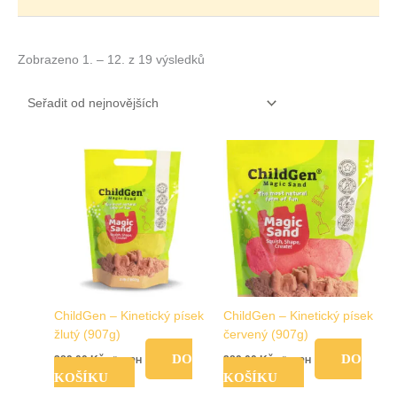
Zobrazeno 1. – 12. z 19 výsledků
ChildGen – Kinetický písek
ChildGen – Kinetický písek
žlutý (907g)
červený (907g)
DO
DO
289,00
Kč
289,00
Kč
vč. DPH
vč. DPH
KOŠÍKU
KOŠÍKU