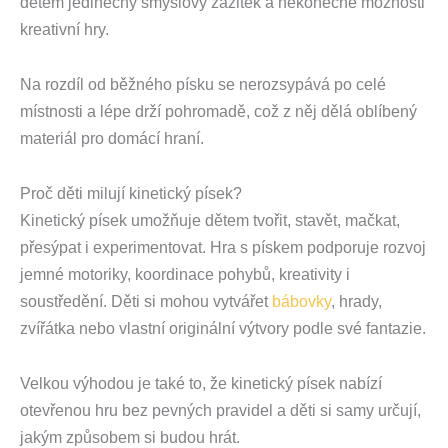
dětem jedinečný smyslový zážitek a nekonečné možnosti
kreativní hry.
Na rozdíl od běžného písku se nerozsypává po celé
místnosti a lépe drží pohromadě, což z něj dělá oblíbený
materiál pro domácí hraní.
Proč děti milují kinetický písek?
Kinetický písek umožňuje dětem tvořit, stavět, mačkat,
přesýpat i experimentovat. Hra s pískem podporuje rozvoj
jemné motoriky, koordinace pohybů, kreativity i
soustředění. Děti si mohou vytvářet
bábovky
, hrady,
zvířátka nebo vlastní originální výtvory podle své fantazie.
Velkou výhodou je také to, že kinetický písek nabízí
otevřenou hru bez pevných pravidel a děti si samy určují,
jakým způsobem si budou hrát.