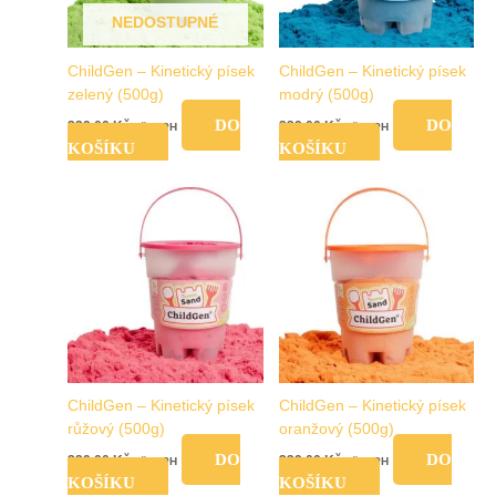
NEDOSTUPNÉ
ChildGen – Kinetický písek
ChildGen – Kinetický písek
zelený (500g)
modrý (500g)
DO
DO
239,00
Kč
239,00
Kč
vč. DPH
vč. DPH
KOŠÍKU
KOŠÍKU
ChildGen – Kinetický písek
ChildGen – Kinetický písek
růžový (500g)
oranžový (500g)
DO
DO
239,00
Kč
239,00
Kč
vč. DPH
vč. DPH
KOŠÍKU
KOŠÍKU