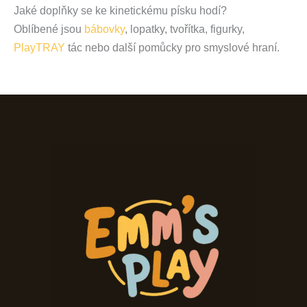
Jaké doplňky se ke kinetickému písku hodí?
Oblíbené jsou
bábovky
, lopatky, tvořítka, figurky,
PlayTRAY
tác nebo další pomůcky pro smyslové hraní.