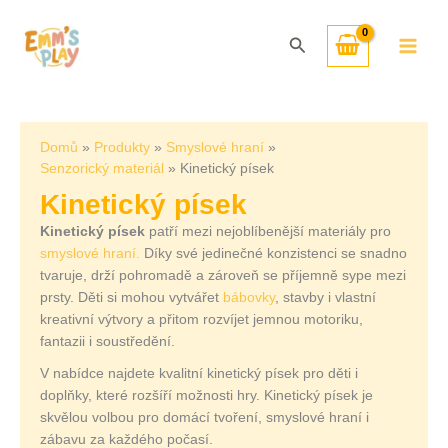
Přeskočit
Seřazeno
na
od
Hledat
obsah
nejnovějších
Domů
Produkty
Smyslové hraní
Senzorický materiál
Kinetický písek
Kinetický písek
Kinetický písek
patří mezi nejoblíbenější materiály pro
smyslové hraní.
Díky své jedinečné konzistenci se snadno
tvaruje, drží pohromadě a zároveň se příjemně sype mezi
prsty. Děti si mohou vytvářet
bábovky
, stavby i vlastní
kreativní výtvory a přitom rozvíjet jemnou motoriku,
fantazii i soustředění.
V nabídce najdete kvalitní kinetický písek pro děti i
doplňky, které rozšíří možnosti hry. Kinetický písek je
skvělou volbou pro domácí tvoření, smyslové hraní i
zábavu za každého počasí.