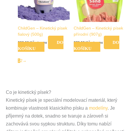
ChildGen – Kinetický písek
ChildGen – Kinetický písek
fialový (500g)
přírodní (907g)
DO
DO
239,00
Kč
279,00
Kč
vč. DPH
vč. DPH
KOŠÍKU
KOŠÍKU
1
2
→
Co je kinetický písek?
Kinetický písek je speciální modelovací materiál, který
kombinuje vlastnosti klasického písku a
modelíny
. Je
příjemný na dotek, snadno se tvaruje a zároveň si
zachovává svou sypkou strukturu. Díky tomu nabízí