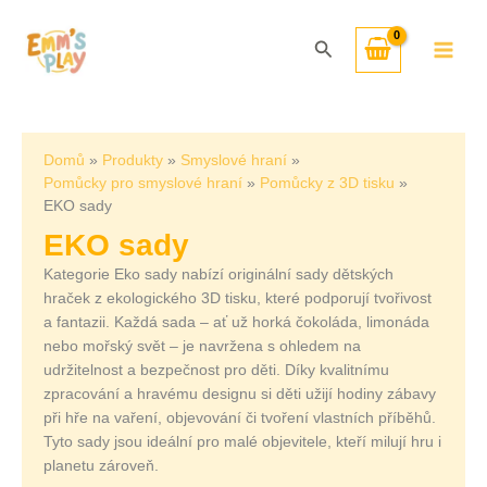
Přeskočit
Seřazeno
na
od
Hledat
obsah
nejnovějších
Domů
Produkty
Smyslové hraní
Pomůcky pro smyslové hraní
Pomůcky z 3D tisku
EKO sady
EKO sady
Kategorie Eko sady nabízí originální sady dětských
hraček z ekologického 3D tisku, které podporují tvořivost
a fantazii. Každá sada – ať už horká čokoláda, limonáda
nebo mořský svět – je navržena s ohledem na
udržitelnost a bezpečnost pro děti. Díky kvalitnímu
zpracování a hravému designu si děti užijí hodiny zábavy
při hře na vaření, objevování či tvoření vlastních příběhů.
Tyto sady jsou ideální pro malé objevitele, kteří milují hru i
planetu zároveň.