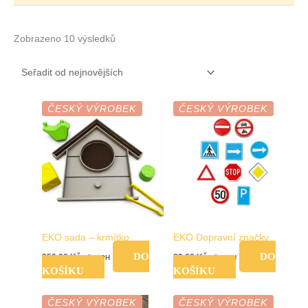
Zobrazeno 10 výsledků
ČESKÝ VÝROBEK
ČESKÝ VÝROBEK
EKO sada – krmítko
EKO Dopravní značky
DO
DO
359,00
Kč
89,00
Kč
vč. DPH
vč. DPH
KOŠÍKU
KOŠÍKU
ČESKÝ VÝROBEK
ČESKÝ VÝROBEK