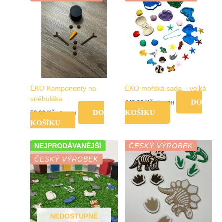
EKO Komponenty na
EKO mořská sada – velká
sněhuláka
DO
449,00
Kč
vč. DPH
DO
KOŠÍKU
59,00
Kč
vč. DPH
KOŠÍKU
NEJPRODÁVANĚJŠÍ
ČESKÝ VÝROBEK
ČESKÝ VÝROBEK
NEDOSTUPNÉ