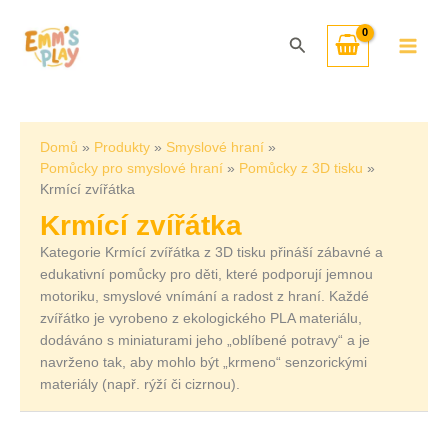
Přeskočit
Seřazeno
na
od
Hledat
obsah
nejnovějších
Domů
Produkty
Smyslové hraní
Pomůcky pro smyslové hraní
Pomůcky z 3D tisku
Krmící zvířátka
Krmící zvířátka
Kategorie Krmící zvířátka z 3D tisku přináší zábavné a
edukativní pomůcky pro děti, které podporují jemnou
motoriku, smyslové vnímání a radost z hraní. Každé
zvířátko je vyrobeno z ekologického PLA materiálu,
dodáváno s miniaturami jeho „oblíbené potravy“ a je
navrženo tak, aby mohlo být „krmeno“ senzorickými
materiály (např. rýží či cizrnou).