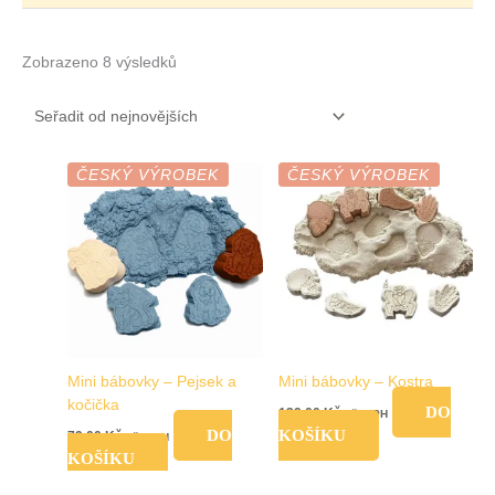
Zobrazeno 8 výsledků
ČESKÝ VÝROBEK
ČESKÝ VÝROBEK
Mini bábovky – Pejsek a
Mini bábovky – Kostra
kočička
DO
139,00
Kč
vč. DPH
DO
KOŠÍKU
79,00
Kč
vč. DPH
KOŠÍKU