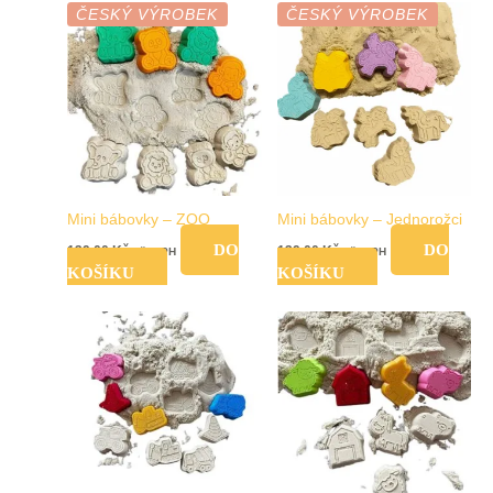
ČESKÝ VÝROBEK
ČESKÝ VÝROBEK
Mini bábovky – ZOO
Mini bábovky – Jednorožci
DO
DO
139,00
Kč
139,00
Kč
vč. DPH
vč. DPH
KOŠÍKU
KOŠÍKU