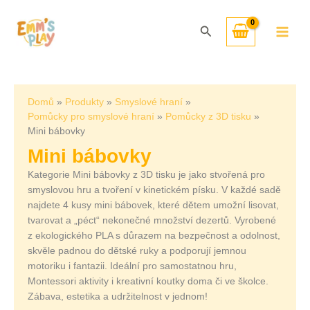
Přeskočit
Seřazeno
na
od
Hledat
obsah
nejnovějších
Domů
Produkty
Smyslové hraní
Pomůcky pro smyslové hraní
Pomůcky z 3D tisku
Mini bábovky
Mini bábovky
Kategorie Mini bábovky z 3D tisku je jako stvořená pro
smyslovou hru a tvoření v kinetickém písku. V každé sadě
najdete 4 kusy mini bábovek, které dětem umožní lisovat,
tvarovat a „péct“ nekonečné množství dezertů. Vyrobené
z ekologického PLA s důrazem na bezpečnost a odolnost,
skvěle padnou do dětské ruky a podporují jemnou
motoriku i fantazii. Ideální pro samostatnou hru,
Montessori aktivity i kreativní koutky doma či ve školce.
Zábava, estetika a udržitelnost v jednom!