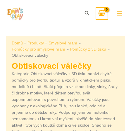
Přeskočit
Seřazeno
na
od
Hledat
obsah
nejnovějších
Domů
Produkty
Smyslové hraní
Pomůcky pro smyslové hraní
Pomůcky z 3D tisku
Obtiskovací válečky
Obtiskovací válečky
Kategorie Obtiskovací válečky z 3D tisku nabízí chytré
pomůcky pro tvorbu textur a vzorů v kinetickém písku,
modelíně i hlíně. Stačí přejet a vzniknou linky, vlnky, šrafy
či drobné motivy, které dětem otevřou svět
experimentování s povrchem a rytmem. Válečky jsou
vyrobeny z ekologického PLA, jsou lehké, odolné a
příjemné do dětské ruky. Podporují jemnou motoriku,
senzomotoriku i kreativní myšlení, skvělé do Montessori
aktivit i tvořivých koutků doma či ve školce. Snadno se