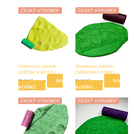
ČESKÝ VÝROBEK
ČESKÝ VÝROBEK
Obtiskovací váleček
Obtiskovací váleček
KVĚTINY A MOTÝLI
ZVÍŘÁTKA Z FARMY
DO
DO
79,00
Kč
79,00
Kč
vč. DPH
vč. DPH
KOŠÍKU
KOŠÍKU
ČESKÝ VÝROBEK
ČESKÝ VÝROBEK