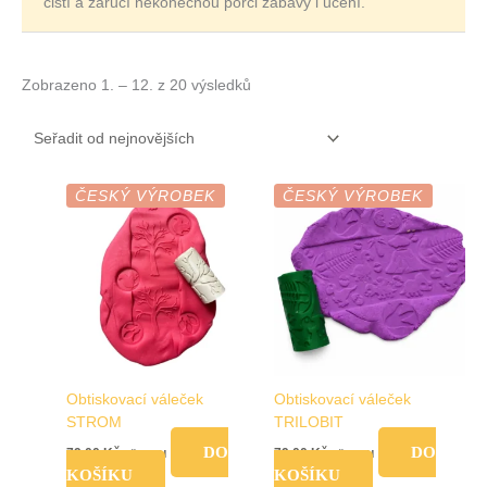
čistí a zaručí nekonečnou porci zábavy i učení.
Zobrazeno 1. – 12. z 20 výsledků
ČESKÝ VÝROBEK
ČESKÝ VÝROBEK
Obtiskovací váleček
Obtiskovací váleček
STROM
TRILOBIT
DO
DO
79,00
Kč
79,00
Kč
vč. DPH
vč. DPH
KOŠÍKU
KOŠÍKU