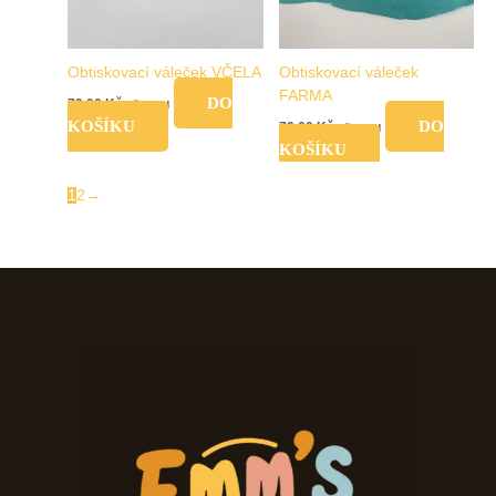
Obtiskovací váleček VČELA
Obtiskovací váleček
FARMA
DO
79,00
Kč
vč. DPH
KOŠÍKU
DO
79,00
Kč
vč. DPH
KOŠÍKU
1
2
→