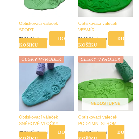
Obtiskovací váleček
Obtiskovací váleček
SPORT
VESMÍR
DO
DO
79,00
Kč
79,00
Kč
vč. DPH
vč. DPH
KOŠÍKU
KOŠÍKU
ČESKÝ VÝROBEK
ČESKÝ VÝROBEK
NEDOSTUPNÉ
Obtiskovací váleček
Obtiskovací váleček
SNĚHOVÉ VLOČKY
PODZIMNÍ STROM
DO
DO
79,00
Kč
79,00
Kč
vč. DPH
vč. DPH
KOŠÍKU
KOŠÍKU