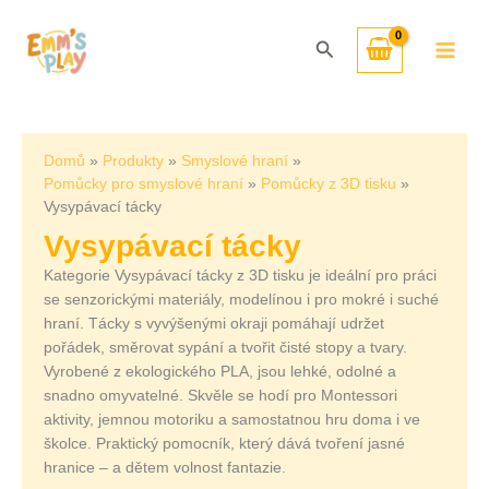
Přeskočit
Seřazeno
na
od
Hledat
obsah
nejnovějších
Domů
Produkty
Smyslové hraní
Pomůcky pro smyslové hraní
Pomůcky z 3D tisku
Vysypávací tácky
Vysypávací tácky
Kategorie Vysypávací tácky z 3D tisku je ideální pro práci
se senzorickými materiály, modelínou i pro mokré i suché
hraní. Tácky s vyvýšenými okraji pomáhají udržet
pořádek, směrovat sypání a tvořit čisté stopy a tvary.
Vyrobené z ekologického PLA, jsou lehké, odolné a
snadno omyvatelné. Skvěle se hodí pro Montessori
aktivity, jemnou motoriku a samostatnou hru doma i ve
školce. Praktický pomocník, který dává tvoření jasné
hranice – a dětem volnost fantazie.