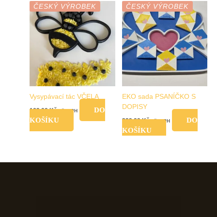
ČESKÝ VÝROBEK
ČESKÝ VÝROBEK
Vysypávací tác VČELA
EKO sada PSANÍČKO S
DOPISY
DO
169,00
Kč
vč. DPH
KOŠÍKU
DO
299,00
Kč
vč. DPH
KOŠÍKU