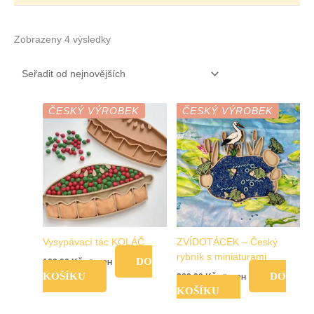
Zobrazeny 4 výsledky
ČESKÝ VÝROBEK
ČESKÝ VÝROBEK
Vysypávací tác KOLÁČ
ZVÍDOTÁCEK – Český
rybník s miniaturami
DO
169,00
Kč
vč. DPH
KOŠÍKU
DO
389,00
Kč
vč. DPH
KOŠÍKU