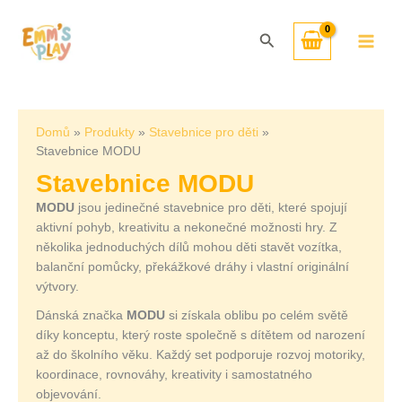
Přeskočit
Seřazeno
na
od
Hledat
obsah
nejnovějších
Domů
Produkty
Stavebnice pro děti
Stavebnice MODU
Stavebnice MODU
MODU
jsou jedinečné stavebnice pro děti, které spojují
aktivní pohyb, kreativitu a nekonečné možnosti hry. Z
několika jednoduchých dílů mohou děti stavět vozítka,
balanční pomůcky, překážkové dráhy i vlastní originální
výtvory.
Dánská značka
MODU
si získala oblibu po celém světě
díky konceptu, který roste společně s dítětem od narození
až do školního věku. Každý set podporuje rozvoj motoriky,
koordinace, rovnováhy, kreativity i samostatného
objevování.