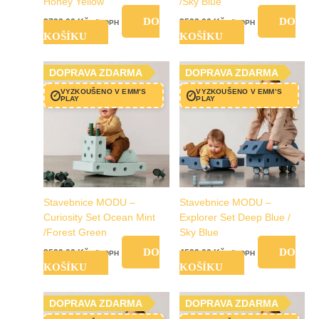
Honey Yellow
/Sky Blue
DO
DO
3799,00
Kč
3599,00
Kč
vč. DPH
vč. DPH
KOŠÍKU
KOŠÍKU
DOPRAVA ZDARMA
DOPRAVA ZDARMA
VYZKOUŠENO V EMM’S
VYZKOUŠENO V EMM’S
✓
✓
PLAY
PLAY
Stavebnice MODU –
Stavebnice MODU –
Curiosity Set Ocean Mint
Explorer Set Deep Blue /
/Forest Green
Sky Blue
DO
DO
3599,00
Kč
4599,00
Kč
vč. DPH
vč. DPH
KOŠÍKU
KOŠÍKU
DOPRAVA ZDARMA
DOPRAVA ZDARMA