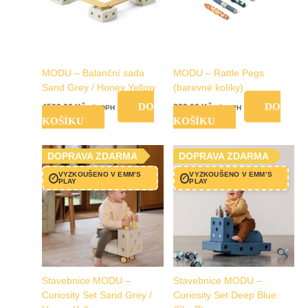
MODU – Balanční sada
MODU – Rattle Pegs
Sand Grey / Honey Yellow
(barevné kolíky)
DO
DO
4599,00
Kč
829,00
Kč
vč. DPH
vč. DPH
KOŠÍKU
KOŠÍKU
DOPRAVA ZDARMA
DOPRAVA ZDARMA
VYZKOUŠENO V EMM’S
VYZKOUŠENO V EMM’S
✓
✓
PLAY
PLAY
Stavebnice MODU –
Stavebnice MODU –
Curiosity Set Sand Grey /
Curiosity Set Deep Blue