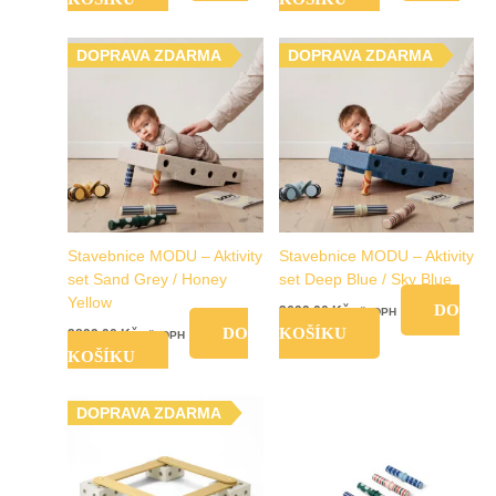
DOPRAVA ZDARMA
DOPRAVA ZDARMA
Stavebnice MODU – Aktivity
Stavebnice MODU – Aktivity
set Sand Grey / Honey
set Deep Blue / Sky Blue
Yellow
DO
2699,00
Kč
vč. DPH
DO
KOŠÍKU
2899,00
Kč
vč. DPH
KOŠÍKU
DOPRAVA ZDARMA