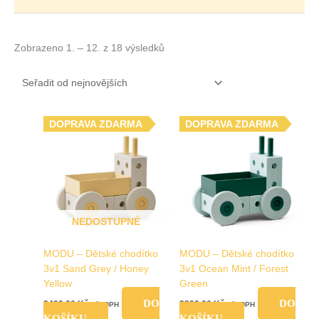
Zobrazeno 1. – 12. z 18 výsledků
DOPRAVA ZDARMA
DOPRAVA ZDARMA
NEDOSTUPNÉ
MODU – Dětské chodítko
MODU – Dětské chodítko
3v1 Sand Grey / Honey
3v1 Ocean Mint / Forest
Yellow
Green
DO
DO
3499,00
Kč
3399,00
Kč
vč. DPH
vč. DPH
KOŠÍKU
KOŠÍKU