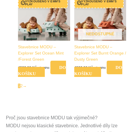
VYZKOUŠENO V EMM’S
VYZKOUŠENO V EMM’S
✓
✓
PLAY
PLAY
NEDOSTUPNÉ
Stavebnice MODU –
Stavebnice MODU –
Explorer Set Ocean Mint
Explorer Set Burnt Orange /
/Forest Green
Dusty Green
DO
DO
4599,00
Kč
4599,00
Kč
vč. DPH
vč. DPH
KOŠÍKU
KOŠÍKU
1
2
→
Proč jsou stavebnice MODU tak výjimečné?
MODU nejsou klasické stavebnice. Jednotlivé díly lze