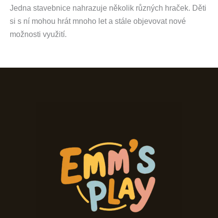
Jedna stavebnice nahrazuje několik různých hraček. Děti
si s ní mohou hrát mnoho let a stále objevovat nové
možnosti využití.