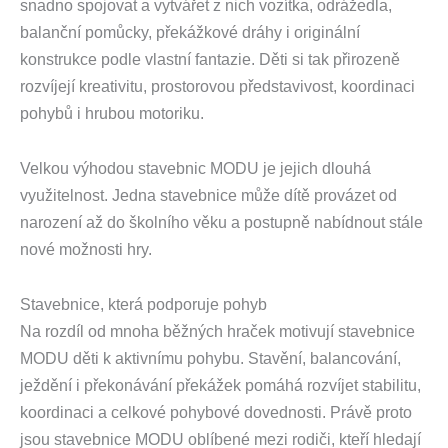
snadno spojovat a vytvářet z nich vozítka, odrážedla,
balanční pomůcky, překážkové dráhy i originální
konstrukce podle vlastní fantazie. Děti si tak přirozeně
rozvíjejí kreativitu, prostorovou představivost, koordinaci
pohybů i hrubou motoriku.
Velkou výhodou stavebnic MODU je jejich dlouhá
využitelnost. Jedna stavebnice může dítě provázet od
narození až do školního věku a postupně nabídnout stále
nové možnosti hry.
Stavebnice, která podporuje pohyb
Na rozdíl od mnoha běžných hraček motivují stavebnice
MODU děti k aktivnímu pohybu. Stavění, balancování,
ježdění i překonávání překážek pomáhá rozvíjet stabilitu,
koordinaci a celkové pohybové dovednosti. Právě proto
jsou stavebnice MODU oblíbené mezi rodiči, kteří hledají