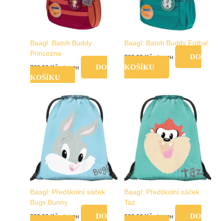
Baagl: Batoh Buddy
Baagl: Batoh Buddy Fotbal
Princezna
DO
769,00
Kč
vč. DPH
DO
KOŠÍKU
769,00
Kč
vč. DPH
KOŠÍKU
Baagl: Předškolní sáček
Baagl: Předškolní sáček
Bugs Bunny
Taz
DO
DO
209,00
Kč
209,00
Kč
vč. DPH
vč. DPH