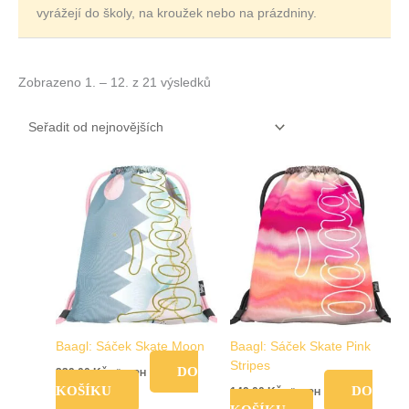
vyrážejí do školy, na kroužek nebo na prázdniny.
Zobrazeno 1. – 12. z 21 výsledků
Baagl: Sáček Skate Moon
Baagl: Sáček Skate Pink
Stripes
DO
239,00
Kč
vč. DPH
KOŠÍKU
DO
149,00
Kč
vč. DPH