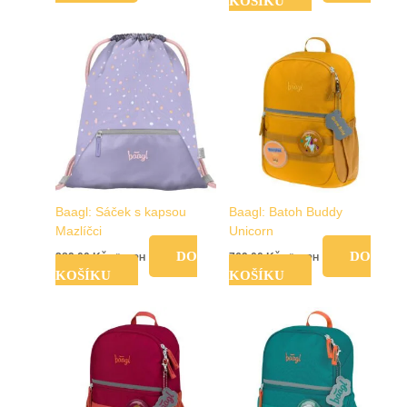
KOŠÍKU
Baagl: Sáček s kapsou
Baagl: Batoh Buddy
Mazlíčci
Unicorn
DO
DO
289,00
Kč
769,00
Kč
vč. DPH
vč. DPH
KOŠÍKU
KOŠÍKU