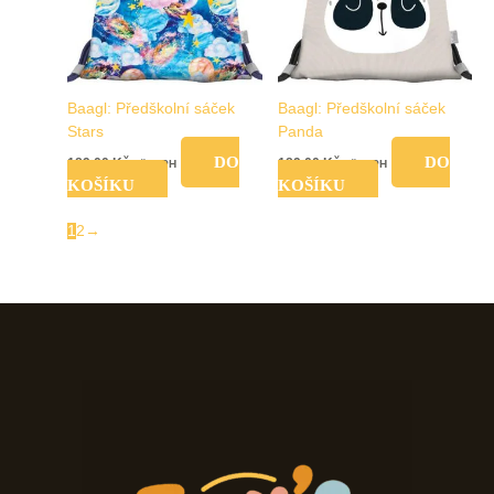
Baagl: Předškolní sáček
Baagl: Předškolní sáček
Stars
Panda
DO
DO
189,00
Kč
189,00
Kč
vč. DPH
vč. DPH
KOŠÍKU
KOŠÍKU
1
2
→