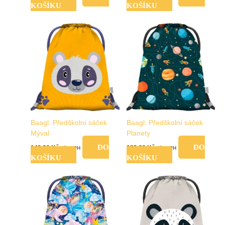
KOŠÍKU
KOŠÍKU
Baagl: Předškolní sáček
Baagl: Předškolní sáček
Mýval
Planety
DO
DO
149,00
Kč
189,00
Kč
vč. DPH
vč. DPH
KOŠÍKU
KOŠÍKU