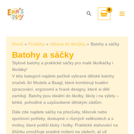
Přeskočit
Seřazeno
na
od
Hledat
obsah
nejnovějších
Domů
Produkty
Výbava do škol(k)y
Batohy a sáčky
Batohy a sáčky
Stylové batohy a praktické sáčky pro malé školkáčky i
školáky!
V této kategorii najdete pečlivě vybrané dětské batohy
značek Jiri Models a Baagl, které kombinují kvalitní
zpracování, ergonomii a hravé designy, které si děti
zamilují. Batohy jsou ideální do školky, školy i na výlety –
lehké, pohodlné a uzpůsobené dětským zádům.
Dále zde najdete sáčky na přezůvky, tělocvik nebo
sportovní potřeby, dostupné v různých velikostech a s
motivy, které potěší kluky i holky. Praktické stahování na
šňůrku umožňuje snadné nošení na zádech, ať už