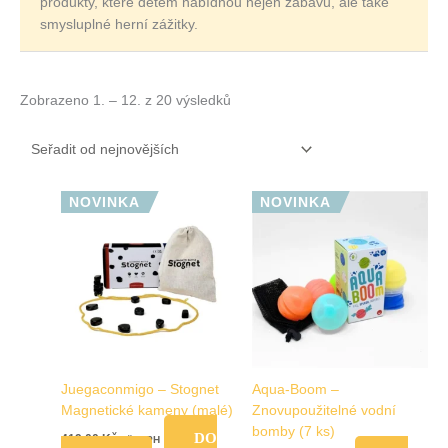
produkty, které dětem nabídnou nejen zábavu, ale také
smysluplné herní zážitky.
Zobrazeno 1. – 12. z 20 výsledků
NOVINKA
NOVINKA
Juegaconmigo – Stognet
Aqua-Boom –
Magnetické kameny (malé)
Znovupoužitelné vodní
bomby (7 ks)
DO
419,00
Kč
vč. DPH