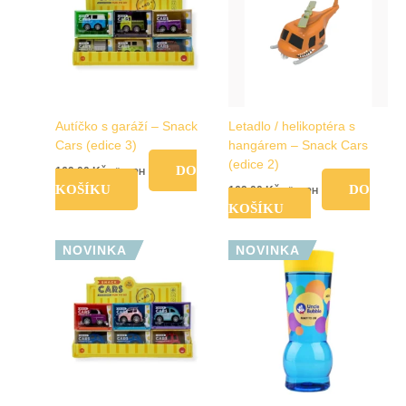
více
variant.
Možnosti
lze
vybrat
na
Autíčko s garáží – Snack
Letadlo / helikoptéra s
stránce
Cars (edice 3)
hangárem – Snack Cars
produktu
(edice 2)
DO
169,00
Kč
vč. DPH
KOŠÍKU
DO
169,00
Kč
vč. DPH
KOŠÍKU
Tento
NOVINKA
NOVINKA
produkt
má
více
variant.
Možnosti
lze
vybrat
na