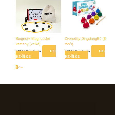
Stognet+ Magnetické
Zvonečky DingdangBú (8
kameny (velké)
tónů)
DO
DO
549,00
Kč
899,00
Kč
vč. DPH
vč. DPH
KOŠÍKU
KOŠÍKU
1
2
→