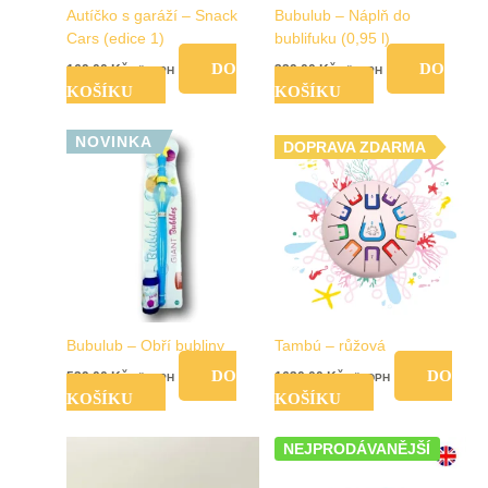
Autíčko s garáží – Snack
Bubulub – Náplň do
stránce
Cars (edice 1)
bublifuku (0,95 l)
produktu
DO
DO
169,00
Kč
329,00
Kč
vč. DPH
vč. DPH
KOŠÍKU
KOŠÍKU
NOVINKA
DOPRAVA ZDARMA
Bubulub – Obří bubliny
Tambú – růžová
DO
DO
539,00
Kč
1630,00
Kč
vč. DPH
vč. DPH
KOŠÍKU
KOŠÍKU
NEJPRODÁVANĚJŠÍ