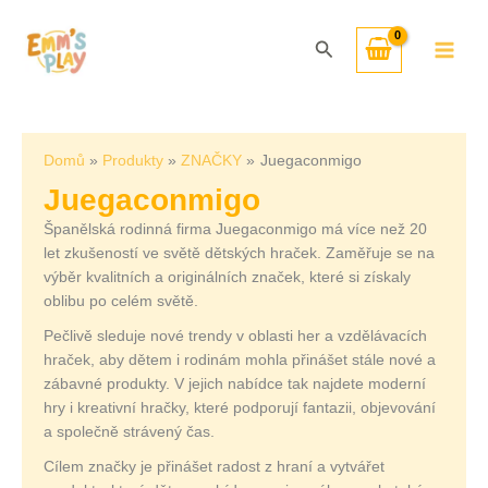
Přeskočit
Seřazeno
na
od
Hledat
obsah
nejnovějších
Domů
Produkty
ZNAČKY
Juegaconmigo
Juegaconmigo
Španělská rodinná firma Juegaconmigo má více než 20
let zkušeností ve světě dětských hraček. Zaměřuje se na
výběr kvalitních a originálních značek, které si získaly
oblibu po celém světě.
Pečlivě sleduje nové trendy v oblasti her a vzdělávacích
hraček, aby dětem i rodinám mohla přinášet stále nové a
zábavné produkty. V jejich nabídce tak najdete moderní
hry i kreativní hračky, které podporují fantazii, objevování
a společně strávený čas.
Cílem značky je přinášet radost z hraní a vytvářet