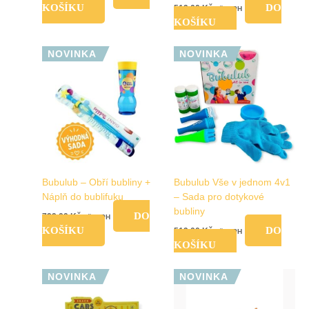
KOŠÍKU
DO
519,00
Kč
vč. DPH
KOŠÍKU
NOVINKA
NOVINKA
Bubulub – Obří bubliny +
Bubulub Vše v jednom 4v1
Náplň do bublifuku
– Sada pro dotykové
bubliny
DO
799,00
Kč
vč. DPH
KOŠÍKU
DO
519,00
Kč
vč. DPH
KOŠÍKU
Tento
NOVINKA
NOVINKA
produkt
má