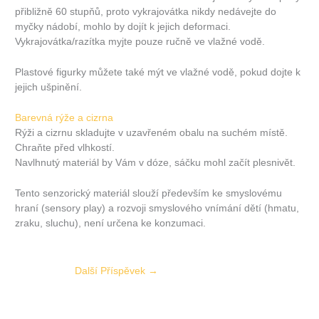
přibližně 60 stupňů, proto vykrajovátka nikdy nedávejte do
myčky nádobí, mohlo by dojít k jejich deformaci.
Vykrajovátka/razítka myjte pouze ručně ve vlažné vodě.
Plastové figurky můžete také mýt ve vlažné vodě, pokud dojte k
jejich ušpinění.
Barevná rýže a cizrna
Rýži a cizrnu skladujte v uzavřeném obalu na suchém místě.
Chraňte před vlhkostí.
Navlhnutý materiál by Vám v dóze, sáčku mohl začít plesnivět.
Tento senzorický materiál slouží především ke smyslovému
hraní (sensory play) a rozvoji smyslového vnímání dětí (hmatu,
zraku, sluchu), není určena ke konzumaci.
Další Příspěvek
→