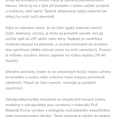
určen ke kontaktu s vodou. Rýže je barvena potravinářskou
barvou, která by se z rýže při kontaktu s vodou začala vymývat
a mohla by začít špinit. Špatně skladovaný sypký materiál (ve
vlhku) by mohl začít plesnivět.
Když se náhodou stane, že se Vám sypký materiál namočí
(rýže, těstoviny, cizrna), je třeba jej pořádně vysušit, než jej
uložíte zpět do ZIP sáčku nebo dózy. Nejlepší je navlhčený
materiál nasypat na plech/tác a nechat minimálně do druhého
dne vyschnout (délka schnutí závisí na míře namočení). Pomoci
si můžete i troubou, kterou zapnete na nízkou teplotu (30-40
stupňů).
Dřevěné pomůcky (nejen ty ze smyslových boxů) nejsou určeny
ke kontaktu s vodou nebo vodnímu hraní (nejsou povrchově
ošetřené). Pokud se Vám namočí, nechejte je pořádně
vyschnout.
Vykrajovátka/razítka obsažená ve smyslových boxech (mimo
modelíny s vykrajovátky) jsou vyrobeny z materiálu PLA.
Materiál PLA je vyroben z biologicky rozložitelného kukuřičného
nebo bramborového škrobu. Tento materiál je odolný do teploty