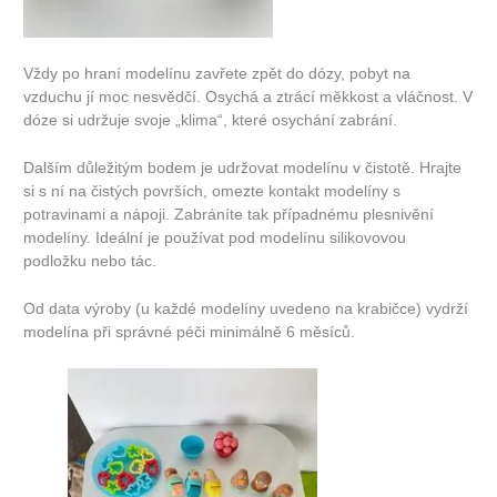
Vždy po hraní modelínu zavřete zpět do dózy, pobyt na
vzduchu jí moc nesvědčí. Osychá a ztrácí měkkost a vláčnost. V
dóze si udržuje svoje „klima“, které osychání zabrání.
Dalším důležitým bodem je udržovat modelínu v čistotě. Hrajte
si s ní na čistých površích, omezte kontakt modelíny s
potravinami a nápoji. Zabráníte tak případnému plesnivění
modelíny. Ideální je používat pod modelínu silikovovou
podložku nebo tác.
Od data výroby (u každé modelíny uvedeno na krabičce) vydrží
modelína při správné péči minimálně 6 měsíců.