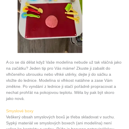
A co se dá dělat když Vaše modelína nebude už tak vláčná jako
na začátku? Jeden tip pro Vás máme! Zkuste ji zabalit do
vlhčeného ubrousku nebo vlhké utěrky, dejte ji do sáčku a
vložte do lednice. Modelína si vlhkost natáhne a zase Vám
změkne. Po vyndání z lednice ji stačí pořádně propracovat a
nechat prohřát na pokojovou teplotu. Měla by pak být skoro
jako nová.
Smyslové boxy
Veškerý obsah smyslových boxů je třeba skladovat v suchu.
Sypký materiál ve smyslových boxech (ani modelína) není