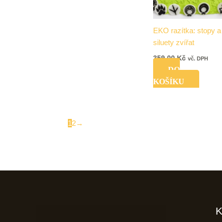
EKO razítka: stopy a
siluety zvířat
359,00
Kč
vč. DPH
DO
KOŠÍKU
1
2
→
K