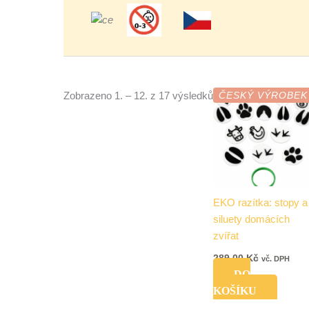
Zobrazeno 1. – 12. z 17 výsledků
ČESKÝ VÝROBEK
EKO razítka: stopy a
siluety domácích
zvířat
289,00
Kč
vč. DPH
DO
KOŠÍKU