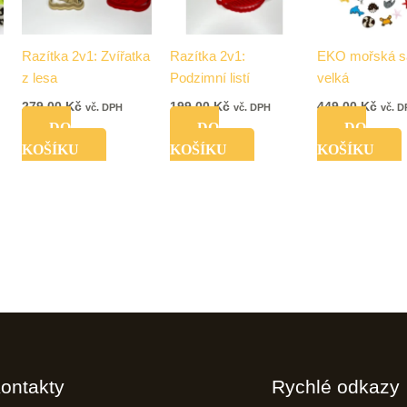
Razítka 2v1: Zvířatka
Razítka 2v1:
EKO mořská s
z lesa
Podzimní listí
velká
279,00
Kč
199,00
Kč
449,00
Kč
vč. DPH
vč. DPH
vč. 
DO
DO
DO
KOŠÍKU
KOŠÍKU
KOŠÍKU
ontakty
Rychlé odkazy