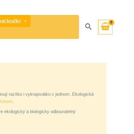
vní hračky
Hledat
nují razítko i vykrajovátko v jednom. Ekologická
pískem
.
Je ekologický a biologicky odbouratelný