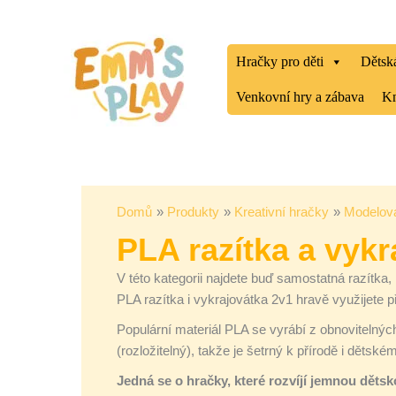
Přeskočit
Seřazeno
na
od
obsah
nejnovějších
Hračky pro děti
Dětská
Venkovní hry a zábava
Kn
Domů
Produkty
Kreativní hračky
Modelov
PLA razítka a vykr
V této kategorii najdete buď samostatná razítka,
PLA razítka i vykrajovátka 2v1 hravě využijete p
Populární materiál PLA se vyrábí z obnovitelných
(rozložitelný), takže je šetrný k přírodě i dětské
Jedná se o hračky, které rozvíjí jemnou děts