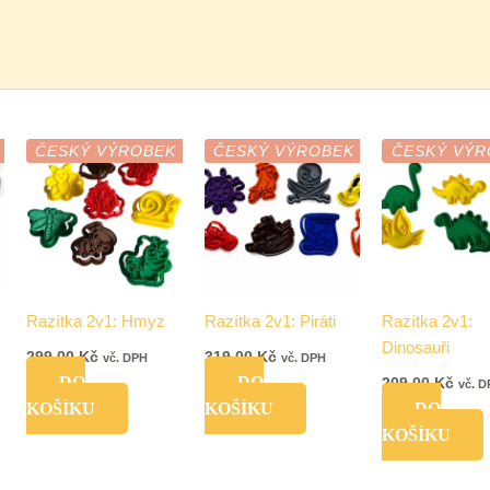
ČESKÝ VÝROBEK
ČESKÝ VÝROBEK
ČESKÝ VÝR
Razítka 2v1: Hmyz
Razítka 2v1: Piráti
Razítka 2v1:
Dinosauři
299,00
Kč
319,00
Kč
vč. DPH
vč. DPH
DO
DO
209,00
Kč
vč. 
KOŠÍKU
KOŠÍKU
DO
KOŠÍKU