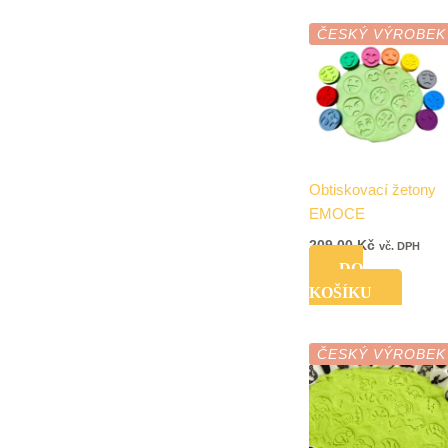
ČESKÝ VÝROBEK
Obtiskovací žetony
EMOCE
209,00
Kč
vč. DPH
DO
KOŠÍKU
ČESKÝ VÝROBEK