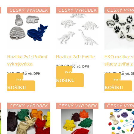
ČESKÝ VÝROBEK
ČESKÝ VÝROBEK
ČESKÝ VÝR
Razítka 2v1: Polární
Razítka 2v1: Fosílie
EKO razítka: s
vykrajovátka
siluety zvířat z
239,00
Kč
vč. DPH
DO
219,00
Kč
219,00
Kč
vč. DPH
vč. 
DO
KOŠÍKU
DO
KOŠÍKU
KOŠÍKU
ČESKÝ VÝROBEK
ČESKÝ VÝROBEK
ČESKÝ VÝR