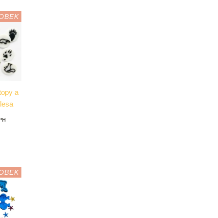
OBEK
topy a
 lesa
DPH
OBEK