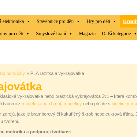
 elektronika
Stavebnice pro děti
Hry pro děti
Kreati
ihy pro děti
Smyslové hraní
Magazín
Další kategorie
ací pomůcky
PLA razítka a vykrajovátka
ajovátka
 klasická vykrajovátka nebo praktická vykrajovátka 2v1 – která kombi
ři tvoření z
modelovacích hmot
,
modelíny
nebo při hře s
kinetickým 
 zdrojů, jako je bramborový či kukuřičný škrob nebo cukrová třtina. 
mu tvoření.
kou motoriku a podporují tvořivost.