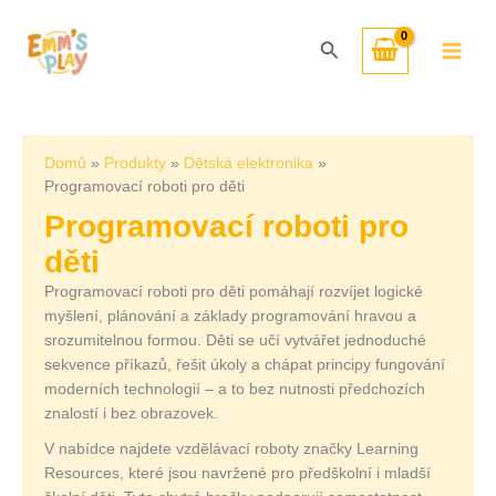
Přeskočit
Seřazeno
na
od
Hledat
obsah
nejnovějších
Domů
Produkty
Dětská elektronika
Programovací roboti pro děti
Programovací roboti pro
děti
Programovací roboti pro děti pomáhají rozvíjet logické
myšlení, plánování a základy programování hravou a
srozumitelnou formou. Děti se učí vytvářet jednoduché
sekvence příkazů, řešit úkoly a chápat principy fungování
moderních technologií – a to bez nutnosti předchozích
znalostí i bez obrazovek.
V nabídce najdete vzdělávací roboty značky Learning
Resources, které jsou navržené pro předškolní i mladší