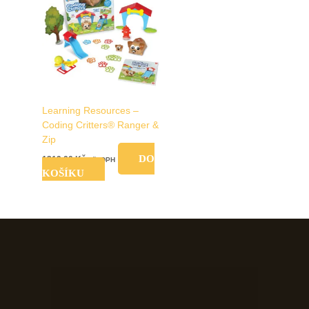
Learning Resources –
Coding Critters® Ranger &
Zip
DO
1319,00
Kč
vč. DPH
KOŠÍKU