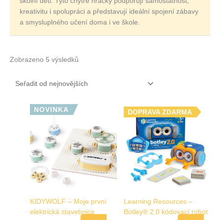
školní děti. Tyto chytré hračky podporují samostatnost,
kreativitu i spolupráci a představují ideální spojení zábavy
a smysluplného učení doma i ve škole.
Zobrazeno 5 výsledků
NOVINKA
DOPRAVA ZDARMA
KIDYWOLF – Moje první
Learning Resources –
elektrická stavebnice
Botley® 2.0 kódovací robot