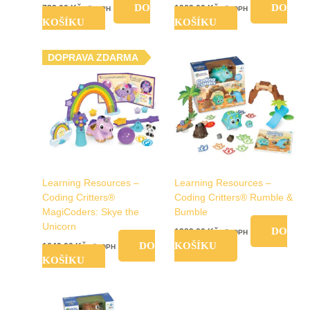
DO
DO
739,00
Kč
1969,00
Kč
vč. DPH
vč. DPH
KOŠÍKU
KOŠÍKU
DOPRAVA ZDARMA
Learning Resources –
Learning Resources –
Coding Critters®
Coding Critters® Rumble &
MagiCoders: Skye the
Bumble
Unicorn
DO
1389,00
Kč
vč. DPH
DO
KOŠÍKU
1649,00
Kč
vč. DPH
KOŠÍKU