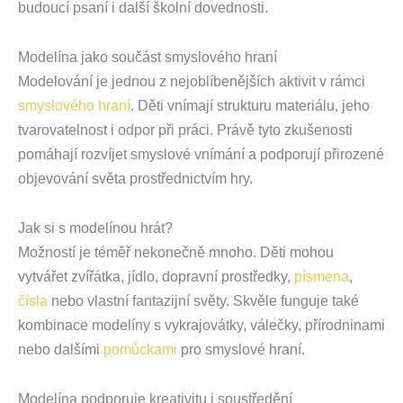
budoucí psaní i další školní dovednosti.
Modelína jako součást smyslového hraní
Modelování je jednou z nejoblíbenějších aktivit v rámci
smyslového hraní
. Děti vnímají strukturu materiálu, jeho
tvarovatelnost i odpor při práci. Právě tyto zkušenosti
pomáhají rozvíjet smyslové vnímání a podporují přirozené
objevování světa prostřednictvím hry.
Jak si s modelínou hrát?
Možností je téměř nekonečně mnoho. Děti mohou
vytvářet zvířátka, jídlo, dopravní prostředky,
písmena
,
čísla
nebo vlastní fantazijní světy. Skvěle funguje také
kombinace modelíny s vykrajovátky, válečky, přírodninami
nebo dalšími
pomůckami
pro smyslové hraní.
Modelína podporuje kreativitu i soustředění