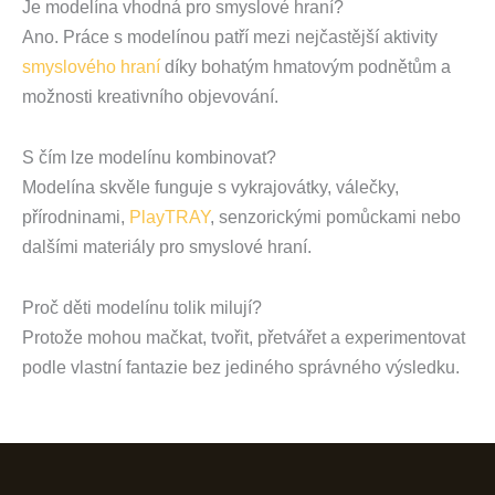
Je modelína vhodná pro smyslové hraní?
Ano. Práce s modelínou patří mezi nejčastější aktivity
smyslového hraní
díky bohatým hmatovým podnětům a
možnosti kreativního objevování.
S čím lze modelínu kombinovat?
Modelína skvěle funguje s vykrajovátky, válečky,
přírodninami,
PlayTRAY
, senzorickými pomůckami nebo
dalšími materiály pro smyslové hraní.
Proč děti modelínu tolik milují?
Protože mohou mačkat, tvořit, přetvářet a experimentovat
podle vlastní fantazie bez jediného správného výsledku.