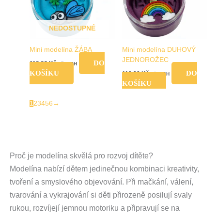
NEDOSTUPNÉ
Mini modelína ŽÁBA
Mini modelína DUHOVÝ
JEDNOROŽEC
DO
119,00
Kč
vč. DPH
KOŠÍKU
DO
119,00
Kč
vč. DPH
KOŠÍKU
1
2
3
4
5
6
→
Proč je modelína skvělá pro rozvoj dítěte?
Modelína nabízí dětem jedinečnou kombinaci kreativity,
tvoření a smyslového objevování. Při mačkání, válení,
tvarování a vykrajování si děti přirozeně posilují svaly
rukou, rozvíjejí jemnou motoriku a připravují se na