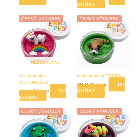
KOŠÍKU
ČESKÝ VÝROBEK
ČESKÝ VÝROBEK
NEDOSTUPNÉ
Mini modelína
Mini modelína PEJSEK
JEDNOROŽEC
DO
109,00
Kč
vč. DPH
DO
KOŠÍKU
119,00
Kč
vč. DPH
KOŠÍKU
ČESKÝ VÝROBEK
ČESKÝ VÝROBEK