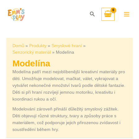
Přeskočit
Seřazeno
na
od
Hledat
obsah
nejnovějších
Domů
Produkty
Smyslové hraní
Senzorický materiál
Modelína
Modelína
Modelína patří mezi nejoblíbenější kreativní materiály pro
děti. Umožňuje modelovat, mačkat, válet, vykrajovat a
vytvářet nekonečné množství tvarů podle dětské fantazie.
Děti si při hraní rozvíjejí jemnou motoriku, kreativitu i
koordinaci rukou a očí.
Modelování zároveň přináší důležitý smyslový zážitek.
Děti objevují různé struktury, tvary a způsoby práce s
materiálem, což podporuje jejich přirozenou zvídavost i
soustředění během hry.