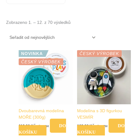
Zobrazeno 1. – 12. z 70 výsledků
NOVINKA
ČESKÝ VÝROBEK
ČESKÝ VÝROBEK
Dvoubarevná modelína
Modelína s 3D figurkou
MOŘE (300g)
VESMÍR
DO
DO
119,00
Kč
189,00
Kč
vč. DPH
vč. DPH
KOŠÍKU
KOŠÍKU