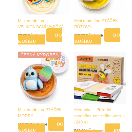
Mini modelína
Mini modelína PTÁČEK
VELIKONOČNÍ VAJÍČKA
RŮŽOVÝ
DO
DO
99,00
Kč
119,00
Kč
vč. DPH
vč. DPH
KOŠÍKU
KOŠÍKU
ČESKÝ VÝROBEK
Mini modelína PTÁČEK
Medenka – Přírodní
MODRÝ
modelína ze včelího vosku
(240 g)
DO
119,00
Kč
vč. DPH
KOŠÍKU
DO
369,00
Kč
vč. DPH