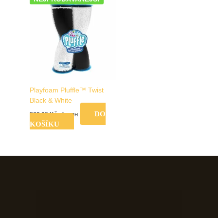
Playfoam Pluffle™ Twist
Black & White
DO
369,00
Kč
vč. DPH
KOŠÍKU