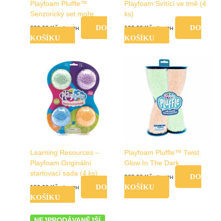
Playfoam Pluffle™
Playfoam Svítící ve tmě (4
Senzorický set moře
ks)
DO
DO
699,00
Kč
199,00
Kč
vč. DPH
vč. DPH
KOŠÍKU
KOŠÍKU
Learning Resources –
Playfoam Pluffle™ Twist
Playfoam Originální
Glow In The Dark
startovací sada (4 ks)
DO
369,00
Kč
vč. DPH
DO
KOŠÍKU
159,00
Kč
vč. DPH
KOŠÍKU
NEJPRODÁVANĚJŠÍ