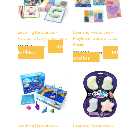
Learning Resources –
Learning Resources –
Playfoam: tvary a písmena
Playfoam: tvaruj a uč se
Pocity
DO
519,00
Kč
vč. DPH
KOŠÍKU
DO
399,00
Kč
vč. DPH
KOŠÍKU
Learning Resources –
Learning Resources –