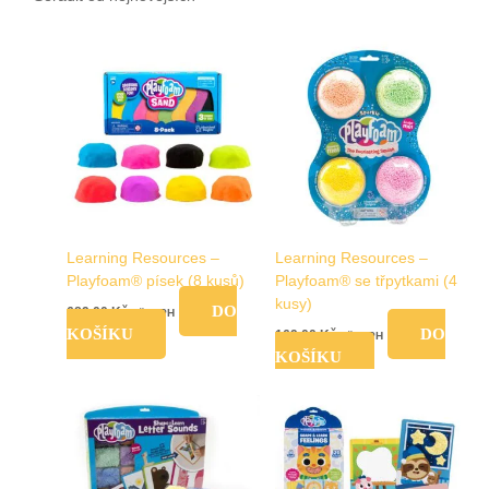
Learning Resources –
Learning Resources –
Playfoam® písek (8 kusů)
Playfoam® se třpytkami (4
kusy)
DO
689,00
Kč
vč. DPH
KOŠÍKU
DO
169,00
Kč
vč. DPH
KOŠÍKU