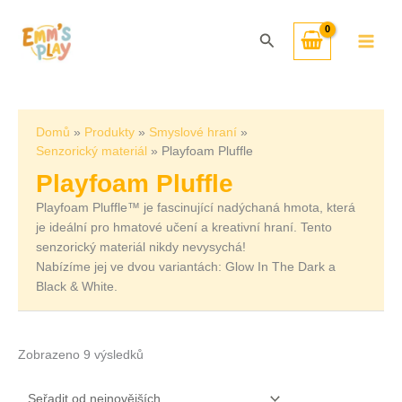
Přeskočit
Seřazeno
na
od
Hledat
obsah
nejnovějších
Domů
Produkty
Smyslové hraní
Senzorický materiál
Playfoam Pluffle
Playfoam Pluffle
Playfoam Pluffle™ je fascinující nadýchaná hmota, která
je ideální pro hmatové učení a kreativní hraní. Tento
senzorický materiál nikdy nevysychá!
Nabízíme jej ve dvou variantách: Glow In The Dark a
Black & White.
Zobrazeno 9 výsledků