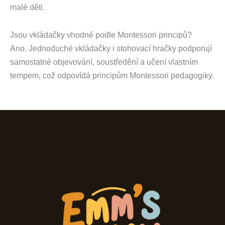
malé děti.
Jsou vkládačky vhodné podle Montessori principů?
Ano. Jednoduché vkládačky i stohovací hračky podporují
samostatné objevování, soustředění a učení vlastním
tempem, což odpovídá principům Montessori pedagogiky.