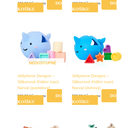
DO
DO
489,00
Kč
499,00
Kč
vč. DPH
vč. DPH
KOŠÍKU
KOŠÍKU
NEDOSTUPNÉ
Jellystone Designs –
Jellystone Designs –
Silikonové třídění tvarů
Silikonové třídění tvarů
Narval (pastelový)
Narval (duhový)
DO
DO
589,00
Kč
589,00
Kč
vč. DPH
vč. DPH
KOŠÍKU
KOŠÍKU