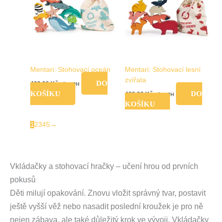
Mentari: Stohovací oceán
Mentari: Stohovací lesní
zvířata
DO
469,00
Kč
vč. DPH
KOŠÍKU
DO
469,00
Kč
vč. DPH
KOŠÍKU
1
2
3
4
5
→
Vkládačky a stohovací hračky – učení hrou od prvních
pokusů
Děti milují opakování. Znovu vložit správný tvar, postavit
ještě vyšší věž nebo nasadit poslední kroužek je pro ně
nejen zábava, ale také důležitý krok ve vývoji. Vkládačky