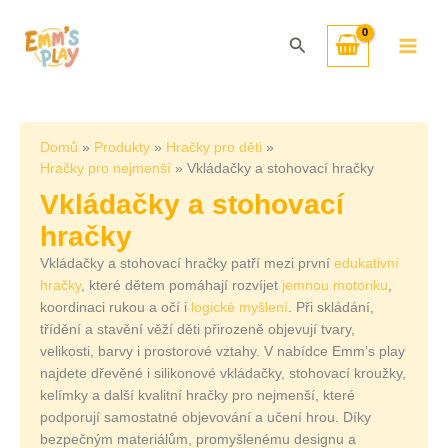
Přeskočit
Seřazeno
na
od
Hledat
obsah
nejnovějších
Domů
Produkty
Hračky pro děti
Hračky pro nejmenší
Vkládačky a stohovací hračky
Vkládačky a stohovací
hračky
Vkládačky a stohovací hračky patří mezi první
edukativní
hračky
, které dětem pomáhají rozvíjet
jemnou motoriku
,
koordinaci rukou a očí i
logické myšlení
. Při skládání,
třídění a stavění věží děti přirozeně objevují tvary,
velikosti, barvy i prostorové vztahy. V nabídce Emm’s play
najdete dřevěné i silikonové vkládačky, stohovací kroužky,
kelímky a další kvalitní hračky pro nejmenší, které
podporují samostatné objevování a učení hrou. Díky
bezpečným materiálům, promyšlenému designu a