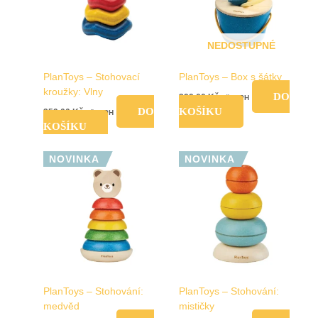
NEDOSTUPNÉ
PlanToys – Stohovací
PlanToys – Box s šátky
kroužky: Vlny
DO
399,00
Kč
vč. DPH
DO
KOŠÍKU
259,00
Kč
vč. DPH
KOŠÍKU
NOVINKA
NOVINKA
PlanToys – Stohování:
PlanToys – Stohování:
medvěd
mističky