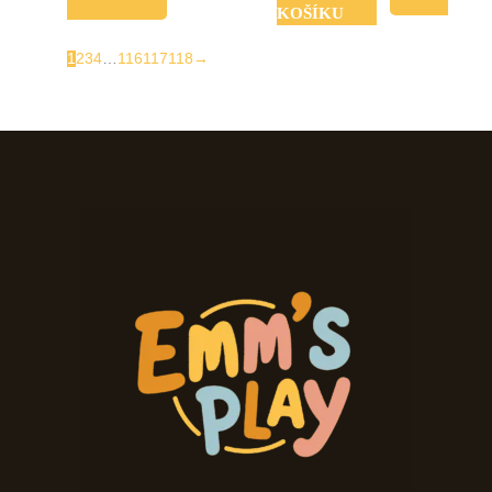
KOŠÍKU
1
2
3
4
…
116
117
118
→