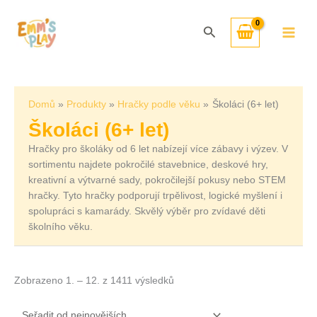
Přeskočit
Seřazeno
na
od
Hledat
obsah
nejnovějších
Domů
Produkty
Hračky podle věku
Školáci (6+ let)
Školáci (6+ let)
Hračky pro školáky od 6 let nabízejí více zábavy i výzev. V
sortimentu najdete pokročilé stavebnice, deskové hry,
kreativní a výtvarné sady, pokročilejší pokusy nebo STEM
hračky. Tyto hračky podporují trpělivost, logické myšlení i
spolupráci s kamarády. Skvělý výběr pro zvídavé děti
školního věku.
Zobrazeno 1. – 12. z 1411 výsledků