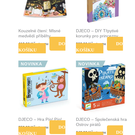
Kouzelné čtení: Mlsné
DJECO – DIY Třpytivé
medvědí příběhy
korunky pro princezny
DO
DO
419,00
Kč
289,00
Kč
vč. DPH
vč. DPH
KOŠÍKU
KOŠÍKU
NOVINKA
NOVINKA
DJECO – Hra Píp! Píp!
DJECO – Společenská hra
Ostrov pirátů
DO
359,00
Kč
vč. DPH
DO
649,00
Kč
KOŠÍKU
vč. DPH