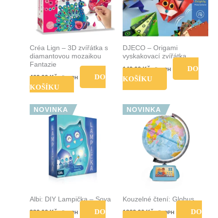
Créa Lign – 3D zvířátka s
DJECO – Origami
diamantovou mozaikou
vyskakovací zvířátka
Fantazie
DO
149,00
Kč
vč. DPH
DO
469,00
Kč
vč. DPH
KOŠÍKU
KOŠÍKU
NOVINKA
NOVINKA
Albi: DIY Lampička – Sova
Kouzelné čtení: Globus
DO
DO
339,00
Kč
1889,00
Kč
vč. DPH
vč. DPH