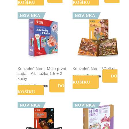
KOŠÍKU
KOŠÍKU
NOVINKA
NOVINKA
Kouzelné čtení: Moje první
Kouzelné čtení: Včelí úl
sada – Albi tužka 1.5 + 2
DO
439,00
Kč
vč. DPH
knihy
KOŠÍKU
DO
1489,00
Kč
vč. DPH
KOŠÍKU
NOVINKA
NOVINKA