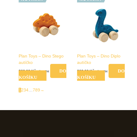
Plan Toys – Dino Stego
Plan Toys – Dino Diplo
autíčko
autíčko
DO
DO
289,00
Kč
289,00
Kč
vč. DPH
vč. DPH
KOŠÍKU
KOŠÍKU
1
2
3
4
…
7
8
9
→