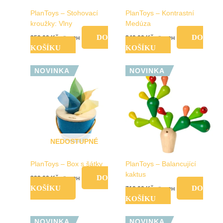
PlanToys – Stohovací
PlanToys – Kontrastní
kroužky: Vlny
Medúza
DO
DO
259,00
Kč
349,00
Kč
vč. DPH
vč. DPH
KOŠÍKU
KOŠÍKU
NOVINKA
NOVINKA
NEDOSTUPNÉ
PlanToys – Box s šátky
PlanToys – Balancující
kaktus
DO
399,00
Kč
vč. DPH
KOŠÍKU
DO
719,00
Kč
vč. DPH
KOŠÍKU
NOVINKA
NOVINKA