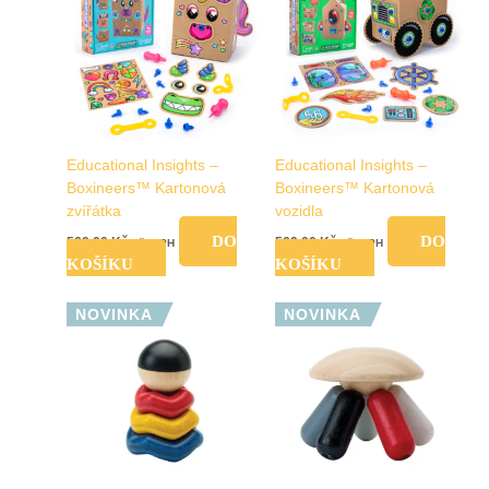
Educational Insights –
Educational Insights –
Boxineers™ Kartonová
Boxineers™ Kartonová
zvířátka
vozidla
DO
DO
569,00
Kč
569,00
Kč
vč. DPH
vč. DPH
KOŠÍKU
KOŠÍKU
NOVINKA
NOVINKA