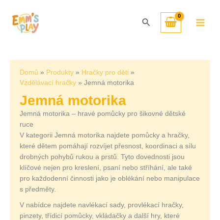
Přeskočit
Seřazeno
na
od
Hledat
obsah
nejnovějších
Domů
Produkty
Hračky pro děti
Vzdělávací hračky
Jemná motorika
Jemná motorika
Jemná motorika – hravé pomůcky pro šikovné dětské
ruce
V kategorii Jemná motorika najdete pomůcky a hračky,
které dětem pomáhají rozvíjet přesnost, koordinaci a sílu
drobných pohybů rukou a prstů. Tyto dovednosti jsou
klíčové nejen pro kreslení, psaní nebo stříhání, ale také
pro každodenní činnosti jako je oblékání nebo manipulace
s předměty.
V nabídce najdete navlékací sady, provlékací hračky,
pinzety, třídicí pomůcky, vkládačky a další hry, které