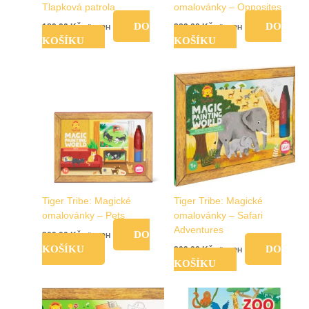
Tlapková patrola
omalovánky – Opposites
DO
DO
189,00
Kč
389,00
Kč
vč. DPH
vč. DPH
KOŠÍKU
KOŠÍKU
Tiger Tribe: Magické
Tiger Tribe: Magické
omalovánky – Pets
omalovánky – Safari
Adventures
DO
209,00
Kč
vč. DPH
KOŠÍKU
DO
209,00
Kč
vč. DPH
KOŠÍKU