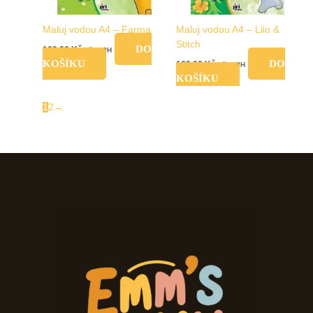
Maluj vodou A4 – Farma
Maluj vodou A4 – Lilo &
Stitch
DO
169,00
Kč
vč. DPH
KOŠÍKU
DO
169,00
Kč
vč. DPH
KOŠÍKU
1
2
→