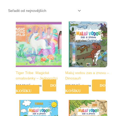
Tiger Tribe: Magické
Maluj vodou zas a znovu –
omalovánky – Jednorožci
Dinosauři
DO
DO
219,00
Kč
189,00
Kč
vč. DPH
vč. DPH
KOŠÍKU
KOŠÍKU