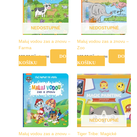
NEDOSTUPNÉ
NEDOSTUPNÉ
Maluj vodou zas a znovu –
Maluj vodou zas a znovu –
Farma
Zoo
DO
DO
189,00
Kč
189,00
Kč
vč. DPH
vč. DPH
KOŠÍKU
KOŠÍKU
NEDOSTUPNÉ
Maluj vodou zas a znovu –
Tiger Tribe: Magické