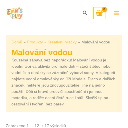
Přeskočit
Seřazeno
na
od
Hledat
obsah
nejnovějších
Domů
Produkty
Kreativní hračky
Malování vodou
Malování vodou
Kouzelná zábava bez nepořádku! Malování vodou je
ideální tvořivá aktivita pro malé děti – stačí štětec nebo
vodní fix a obrázky se zázračně vybarví samy. V kategorii
najdete vodní omalovánky od Jiří Models, Djeco a dalších
značek, některé jsou znovupoužitelné, jiné na jedno
použití. Děti si hravě procvičí soustředění i jemnou
motoriku, a rodiče ocení čisté ruce i stůl. Skvělý tip na
cestování i tvoření bez barev.
Zobrazeno 1. – 12. z 17 výsledků