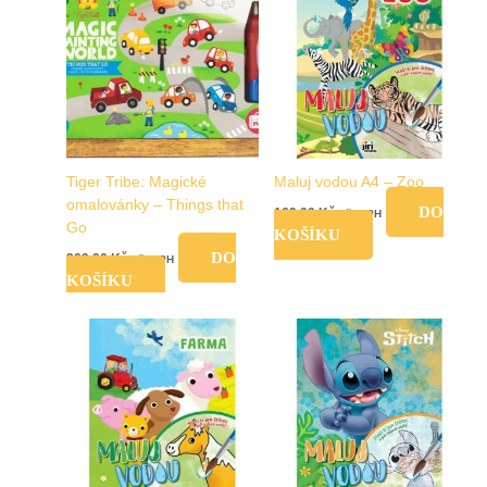
Tiger Tribe: Magické
Maluj vodou A4 – Zoo
omalovánky – Things that
DO
169,00
Kč
vč. DPH
Go
KOŠÍKU
DO
209,00
Kč
vč. DPH
KOŠÍKU