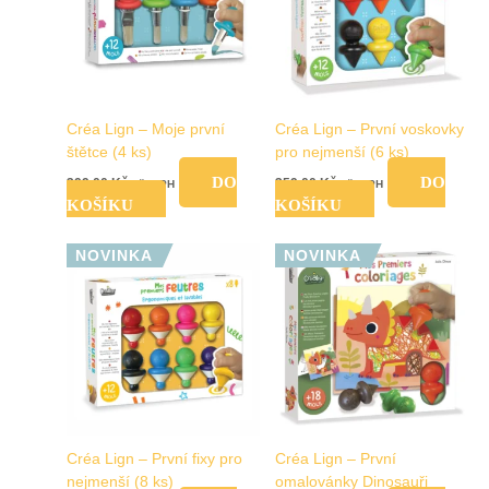
Créa Lign – Moje první
Créa Lign – První voskovky
štětce (4 ks)
pro nejmenší (6 ks)
DO
DO
399,00
Kč
359,00
Kč
vč. DPH
vč. DPH
KOŠÍKU
KOŠÍKU
NOVINKA
NOVINKA
Créa Lign – První fixy pro
Créa Lign – První
nejmenší (8 ks)
omalovánky Dinosauři