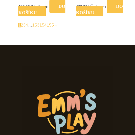
DO
DO
479,00
Kč
479,00
Kč
vč. DPH
vč. DPH
KOŠÍKU
KOŠÍKU
1
2
3
4
…
153
154
155
→