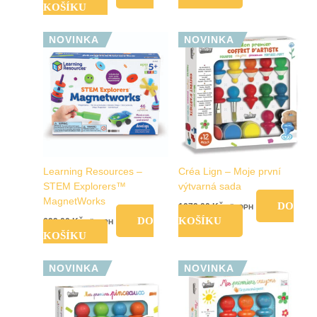
KOŠÍKU
NOVINKA
NOVINKA
Learning Resources –
Créa Lign – Moje první
STEM Explorers™
výtvarná sada
MagnetWorks
DO
1079,00
Kč
vč. DPH
DO
KOŠÍKU
699,00
Kč
vč. DPH
KOŠÍKU
NOVINKA
NOVINKA