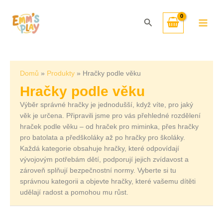
Přeskočit
Seřazeno
na
od
Hledat
obsah
nejnovějších
Domů
Produkty
Hračky podle věku
Hračky podle věku
Výběr správné hračky je jednodušší, když víte, pro jaký
věk je určena. Připravili jsme pro vás přehledné rozdělení
hraček podle věku – od hraček pro miminka, přes hračky
pro batolata a předškoláky až po hračky pro školáky.
Každá kategorie obsahuje hračky, které odpovídají
vývojovým potřebám dětí, podporují jejich zvídavost a
zároveň splňují bezpečnostní normy. Vyberte si tu
správnou kategorii a objevte hračky, které vašemu dítěti
udělají radost a pomohou mu růst.