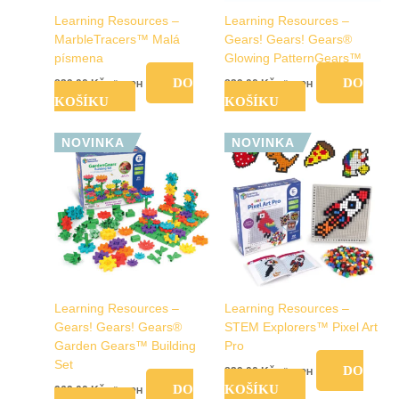
Learning Resources –
Learning Resources –
MarbleTracers™ Malá
Gears! Gears! Gears®
písmena
Glowing PatternGears™
DO
DO
829,00
Kč
829,00
Kč
vč. DPH
vč. DPH
KOŠÍKU
KOŠÍKU
NOVINKA
NOVINKA
Learning Resources –
Learning Resources –
Gears! Gears! Gears®
STEM Explorers™ Pixel Art
Garden Gears™ Building
Pro
Set
DO
829,00
Kč
vč. DPH
DO
KOŠÍKU
969,00
Kč
vč. DPH