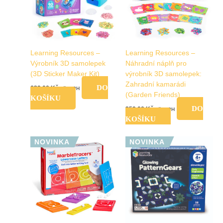
Learning Resources –
Learning Resources –
Výrobník 3D samolepek
Náhradní náplň pro
(3D Sticker Maker Kit)
výrobník 3D samolepek:
Zahradní kamarádi
DO
639,00
Kč
vč. DPH
(Garden Friends)
KOŠÍKU
DO
359,00
Kč
vč. DPH
KOŠÍKU
NOVINKA
NOVINKA