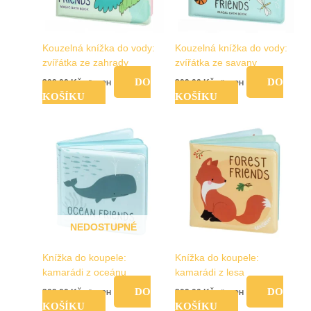
Kouzelná knížka do vody:
Kouzelná knížka do vody:
zvířátka ze zahrady
zvířátka ze savany
DO
DO
309,00
Kč
309,00
Kč
vč. DPH
vč. DPH
KOŠÍKU
KOŠÍKU
NEDOSTUPNÉ
Knížka do koupele:
Knížka do koupele:
kamarádi z oceánu
kamarádi z lesa
DO
DO
209,00
Kč
209,00
Kč
vč. DPH
vč. DPH
KOŠÍKU
KOŠÍKU