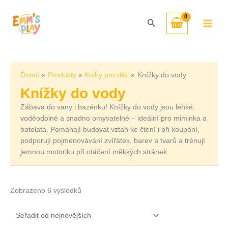
Přeskočit
Seřazeno
na
od
Hledat
obsah
nejnovějších
Domů
Produkty
Knihy pro děti
Knížky do vody
Knížky do vody
Zábava do vany i bazénku! Knížky do vody jsou lehké,
voděodolné a snadno omyvatelné – ideální pro miminka a
batolata. Pomáhají budovat vztah ke čtení i při koupání,
podporují pojmenovávání zvířátek, barev a tvarů a trénují
jemnou motoriku při otáčení měkkých stránek.
Zobrazeno 6 výsledků