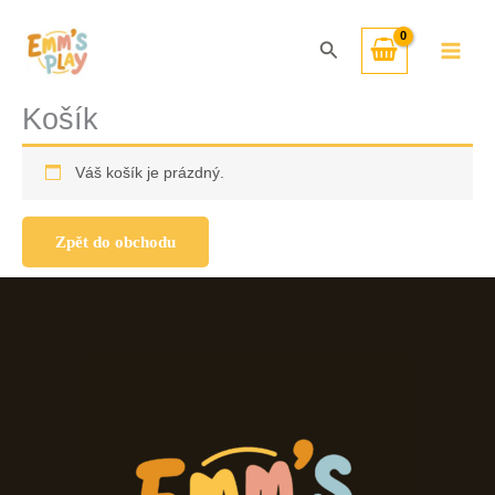
Přeskočit
na
Hledat
obsah
Košík
Váš košík je prázdný.
Zpět do obchodu