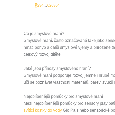
1
2
3
4
…
62
63
64
→
Co je smyslové hraní?
Smyslové hraní, často označované také jako sensory
hmat, pohyb a další smyslové vjemy a přirozeně tak 
celkový rozvoj dítěte.
Jaké jsou přínosy smyslového hraní?
Smyslové hraní podporuje rozvoj jemné i hrubé moto
učí se poznávat vlastnosti materiálů, barev, zvuk
Nejoblíbenější pomůcky pro smyslové hraní
Mezi nejoblíbenější pomůcky pro sensory play pat
svítící kostky do vody
Glo Pals nebo senzorické 