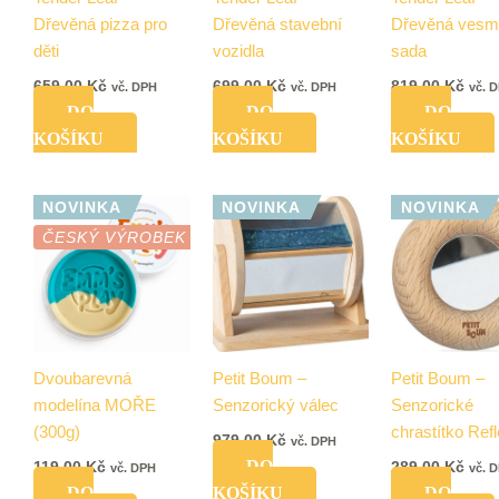
Dřevěná pizza pro
Dřevěná stavební
Dřevěná vesm
děti
vozidla
sada
659,00
Kč
699,00
Kč
819,00
Kč
vč. DPH
vč. DPH
vč. 
DO
DO
DO
KOŠÍKU
KOŠÍKU
KOŠÍKU
NOVINKA
NOVINKA
NOVINKA
ČESKÝ VÝROBEK
Dvoubarevná
Petit Boum –
Petit Boum –
modelína MOŘE
Senzorický válec
Senzorické
(300g)
chrastítko Refl
979,00
Kč
vč. DPH
DO
119,00
Kč
289,00
Kč
vč. DPH
vč. 
DO
KOŠÍKU
DO