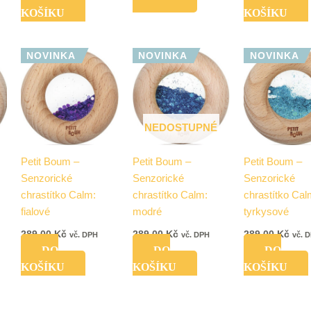
KOŠÍKU
KOŠÍKU
NOVINKA
NOVINKA
NOVINKA
NEDOSTUPNÉ
Petit Boum –
Petit Boum –
Petit Boum –
Senzorické
Senzorické
Senzorické
chrastítko Calm:
chrastítko Calm:
chrastítko Cal
fialové
modré
tyrkysové
289,00
Kč
289,00
Kč
289,00
Kč
vč. DPH
vč. DPH
vč. 
DO
DO
DO
KOŠÍKU
KOŠÍKU
KOŠÍKU