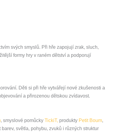
tvím svých smyslů. Při hře zapojují zrak, sluch,
itější formy hry v raném dětství a podporují
rování. Děti si při hře vytvářejí nové zkušenosti a
objevování a přirozenou dětskou zvídavost.
)
, smyslové pomůcky
TickiT,
produkty
Petit Boum
,
barev, světla, pohybu, zvuků i různých struktur