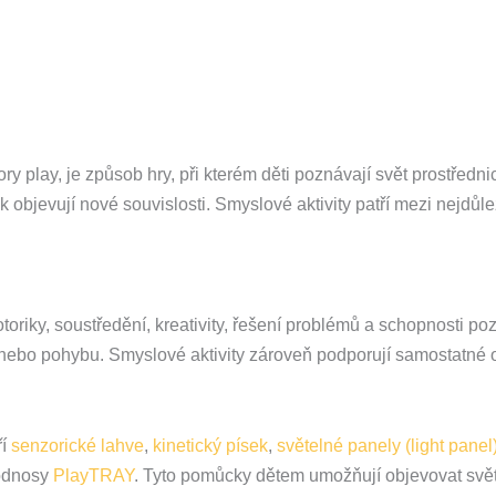
 play, je způsob hry, při kterém děti poznávají svět prostřednic
objevují nové souvislosti. Smyslové aktivity patří mezi nejdůlež
riky, soustředění, kreativity, řešení problémů a schopnosti pozo
ů nebo pohybu. Smyslové aktivity zároveň podporují samostatné 
ří
senzorické lahve
,
kinetický písek
,
světelné panely (light panel
podnosy
PlayTRAY
. Tyto pomůcky dětem umožňují objevovat svět 