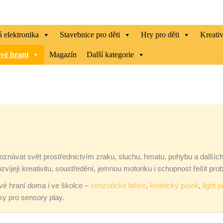
 elektronika
Stavebnice pro děti
Hry pro děti
Kreati
vé hraní
Magazín
Další kategorie
návat svět prostřednictvím zraku, sluchu, hmatu, pohybu a dalších s
ozvíjejí kreativitu, soustředění, jemnou motoriku i schopnost řešit pro
ové hraní doma i ve školce –
senzorické lahve
,
kinetický písek
,
light 
ky pro sensory play.