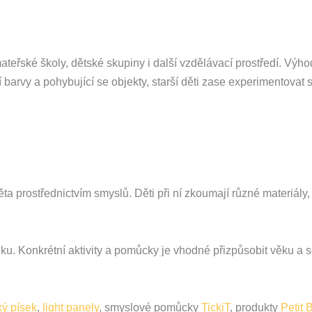
teřské školy, dětské skupiny i další vzdělávací prostředí. Výhod
arvy a pohybující se objekty, starší děti zase experimentovat s
a prostřednictvím smyslů. Děti při ní zkoumají různé materiály,
ěku. Konkrétní aktivity a pomůcky je vhodné přizpůsobit věku a 
ký písek
,
light panely
, smyslové pomůcky
TickiT
, produkty
Petit