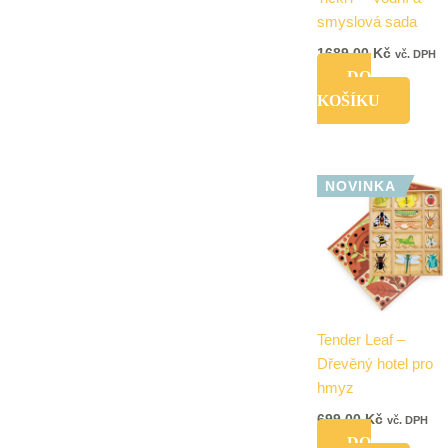
smyslová sada
1689,00
Kč
vč. DPH
DO
KOŠÍKU
NOVINKA
Tender Leaf –
Dřevěný hotel pro
hmyz
699,00
Kč
vč. DPH
DO