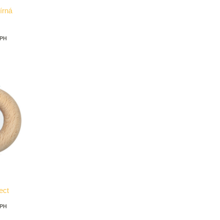
írná
DPH
ect
DPH