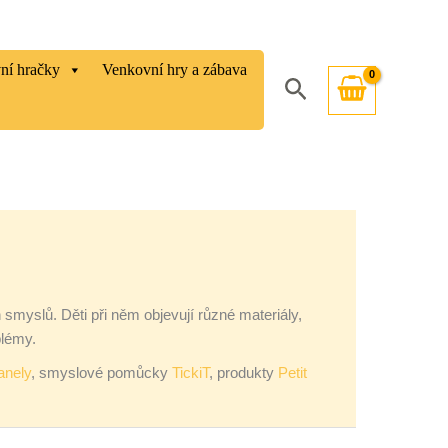
vní hračky
Venkovní hry a zábava
Hledat
myslů. Děti při něm objevují různé materiály,
blémy.
panely
, smyslové pomůcky
TickiT
, produkty
Petit