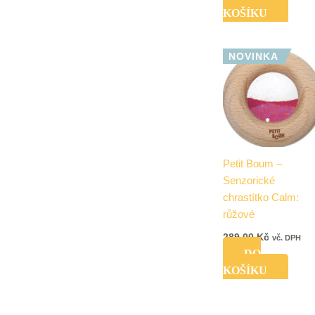
KOŠÍKU
NOVINKA
Petit Boum –
Senzorické
chrastítko Calm:
růžové
289,00
Kč
vč. DPH
DO
KOŠÍKU