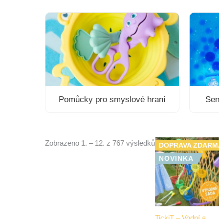
Pomůcky pro smyslové hraní
Sen
Zobrazeno 1. – 12. z 767 výsledků
DOPRAVA ZDARM
NOVINKA
TickiT – Vodní a