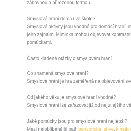
zábavnou a přirozenou formou.
Smyslové hraní doma i ve školce
Smyslové aktivity jsou vhodné pro domácí hraní, ma
jeho zájmům. Miminka mohou objevovat kontrastní b
pomůckami.
Často kladené otázky o smyslovém hraní
Co znamená smyslové hraní?
Smyslové hraní je hra zaměřená na objevování svět
Od jakého věku je smyslové hraní vhodné?
Smyslové hraní lze zařazovat již od nejútlejšího v
Jaké pomůcky jsou pro smyslové hraní nejlepší?
Mezi nejoblíbenější patří
senzorické lahve
,
kinetic