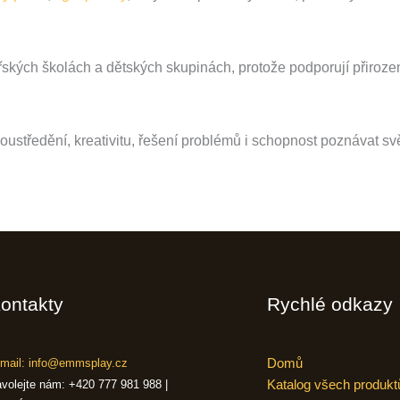
řských školách a dětských skupinách, protože podporují přirozen
ustředění, kreativitu, řešení problémů i schopnost poznávat sv
ontakty
Rychlé odkazy
Domů
mail: info@emmsplay.cz
Katalog všech produkt
volejte nám: +420 777 981 988 |