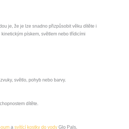
ou je, že je lze snadno přizpůsobit věku dítěte i
 kinetickým pískem, světlem nebo třídicími
 zvuky, světlo, pohyb nebo barvy.
schopnostem dítěte.
 Boum
a
svítící kostky do vody
Glo Pals.