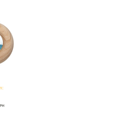
m:
DPH