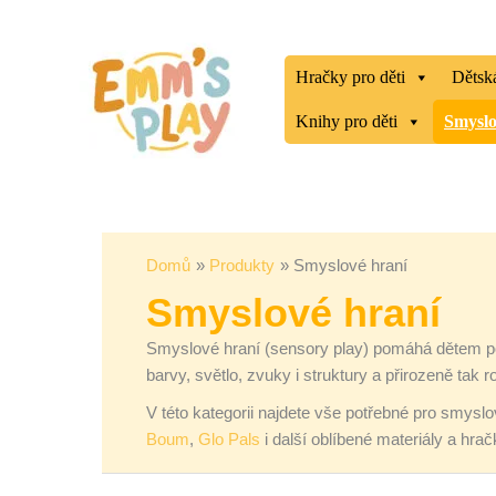
Přeskočit
Seřazeno
na
od
obsah
nejnovějších
Hračky pro děti
Dětská
Knihy pro děti
Smyslo
Domů
Produkty
Smyslové hraní
Smyslové hraní
Smyslové hraní (sensory play) pomáhá dětem poz
barvy, světlo, zvuky i struktury a přirozeně tak r
V této kategorii najdete vše potřebné pro smysl
Boum
,
Glo Pals
i další oblíbené materiály a hrač