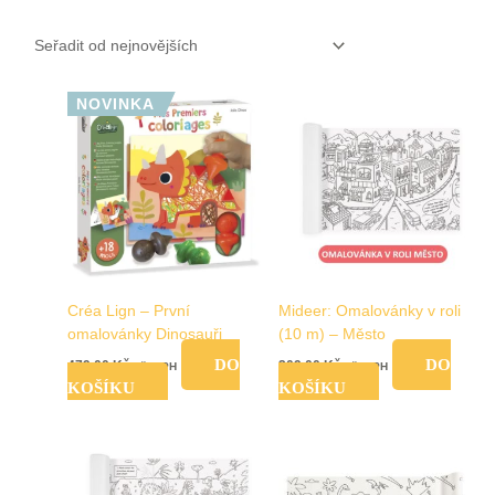
NOVINKA
Créa Lign – První
Mideer: Omalovánky v roli
omalovánky Dinosauři
(10 m) – Město
DO
DO
479,00
Kč
209,00
Kč
vč. DPH
vč. DPH
KOŠÍKU
KOŠÍKU