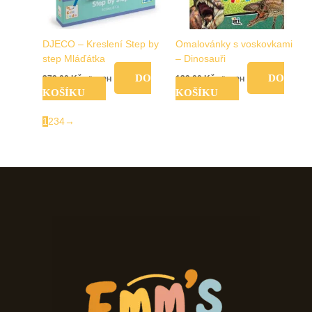
DJECO – Kreslení Step by
Omalovánky s voskovkami
step Mláďátka
– Dinosauři
DO
DO
279,00
Kč
139,00
Kč
vč. DPH
vč. DPH
KOŠÍKU
KOŠÍKU
1
2
3
4
→