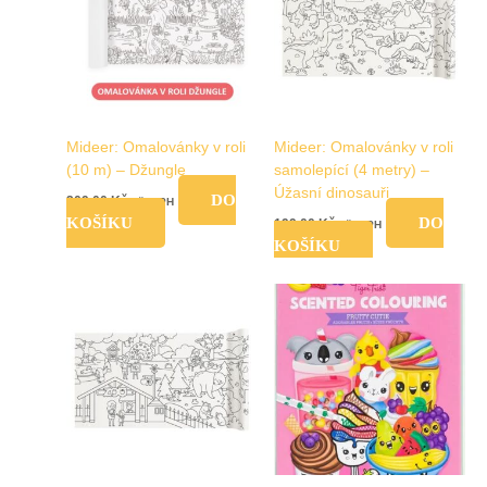
Mideer: Omalovánky v roli
Mideer: Omalovánky v roli
(10 m) – Džungle
samolepící (4 metry) –
Úžasní dinosauři
DO
209,00
Kč
vč. DPH
KOŠÍKU
DO
199,00
Kč
vč. DPH
KOŠÍKU