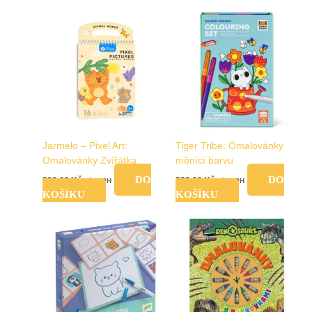
Jarmelo – Pixel Art:
Tiger Tribe: Omalovánky
Omalovánky Zvířátka
měnící barvu
DO
DO
209,00
Kč
339,00
Kč
vč. DPH
vč. DPH
KOŠÍKU
KOŠÍKU