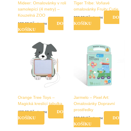
Mideer: Omalovánky v roli
Tiger Tribe: Voňavé
samolepící (4 metry) –
omalovánky Fruity Cutie
Kouzelná ZOO
DO
339,00
Kč
vč. DPH
DO
KOŠÍKU
199,00
Kč
vč. DPH
KOŠÍKU
Orange Tree Toys –
Jarmelo – Pixel Art:
Magická kreslící tabulka
Omalovánky Dopravní
prostředky
DO
469,00
Kč
vč. DPH
KOŠÍKU
DO
209,00
Kč
vč. DPH
KOŠÍKU