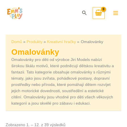
Přeskočit
Seřazeno
na
od
Hledat
obsah
nejnovějších
Domů
Produkty
Kreativní hračky
Omalovánky
Omalovánky
Omalovánky pro děti od výrobce Jiri Models nabízí
širokou škálu motivů, které podněcují dětskou kreativitu a
fantazii. Tato kategorie obsahuje omalovánky s různými
tématy, jako jsou zvířata, pohádkové postavy, dopravní
prostředky nebo příroda, které pomáhají dětem rozvíjet
jejich motorické dovednosti, soustředění a estetické
cítění. Omalovánky jsou vhodné pro děti všech věkových
kategorií a jsou skvélé pro zábavu i edukaci.
Zobrazeno 1. – 12. z 39 výsledků