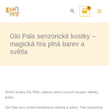
Přeskočit
na
Hledat
obsah
Glo Pals senzorické kostky –
magická hra plná barev a
světla
Svítící kostky Glo Pals: zábava, která rozsvítí koupel i dětský
pokoj
Glo Pals jsou chytrá kombinace zábavy a učení. Tyto bezpečné,