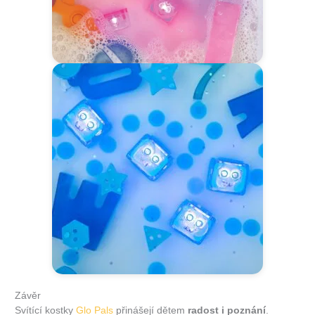
Závěr
Svítící kostky
Glo Pals
přinášejí dětem
radost i poznání
.