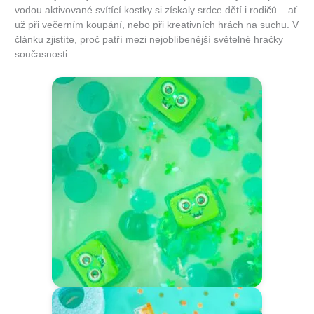
vodou aktivované svítící kostky si získaly srdce dětí i rodičů – ať
už při večerním koupání, nebo při kreativních hrách na suchu. V
článku zjistíte, proč patří mezi nejoblíbenější světelné hračky
současnosti.