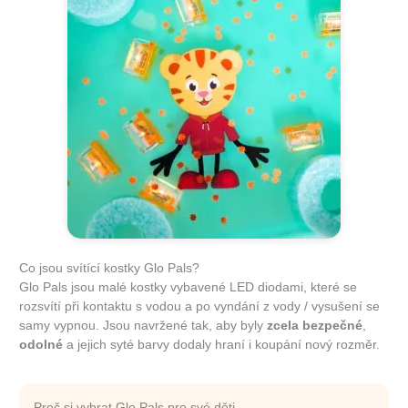
Co jsou svítící kostky Glo Pals?
Glo Pals jsou malé kostky vybavené LED diodami, které se
rozsvítí při kontaktu s vodou a po vyndání z vody / vysušení se
samy vypnou. Jsou navržené tak, aby byly
zcela bezpečné
,
odolné
a jejich syté barvy dodaly hraní i koupání nový rozměr.
Proč si vybrat Glo Pals pro své děti