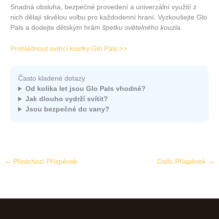
Snadná obsluha, bezpečné provedení a univerzální využití z
nich dělají skvělou volbu pro každodenní hraní. Vyzkoušejte Glo
Pals a dodejte dětským hrám
špetku světelného kouzla
.
Prohlédnout svítící kostky Glo Pals >>
Často kladené dotazy
Od kolika let jsou Glo Pals vhodné?
Jak dlouho vydrží svítit?
Jsou bezpečné do vany?
←
Předchozí Příspěvek
Další Příspěvek
→