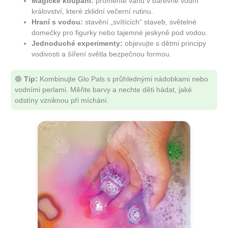
Magické koupání:
proměňte vanu v barevné vodní
království, které zklidní večerní rutinu.
Hraní s vodou:
stavění „svítících“ staveb, světelné
domečky pro figurky nebo tajemné jeskyně pod vodou.
Jednoduché experimenty:
objevujte s dětmi principy
vodivosti a šíření světla bezpečnou formou.
🟢
Tip:
Kombinujte Glo Pals s průhlednými nádobkami nebo
vodními perlami. Měňte barvy a nechte děti hádat, jaké
odstíny vzniknou při míchání.