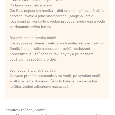
Podpora kreativity a učení
Glo Pals nejsou jen hračka – děti se s nimi přirozeně učí o
barvách, světle a jeho vlastnostech. „Magický“ efekt
rozsvícení při kontaktu s vodou probouzí zvědavost a vede
ke zkoumání světa kolem.
Bezpečnost na prvním místě
Kostky jsou vyrobené z netoxických materiálů, neobsahují
škodlivé chemikálie a snesou i hravější zacházení.
Konstrukce je uzpůsobená tak, aby byla při běžném
používání bezpečná pro děti.
Jednoduché a chytré ovládání
Aktivace probíhá automaticky ve vodě, po vyndání stačí
kostky osušit a zhasnou. Šetří to baterie i čas – žádná
tlačítka, žádné zdlouhavé nastavování.
Kreativní způsoby využití