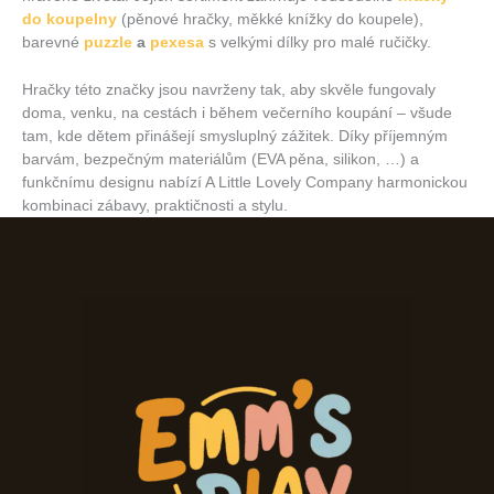
do koupelny
(pěnové hračky, měkké knížky do koupele),
barevné
puzzle
a
pexesa
s velkými dílky pro malé ručičky
.
Hračky této značky jsou navrženy tak, aby skvěle fungovaly
doma, venku, na cestách i během večerního koupání – všude
tam, kde dětem přinášejí smysluplný zážitek. Díky příjemným
barvám, bezpečným materiálům (EVA pěna, silikon, …) a
funkčnímu designu nabízí A Little Lovely Company harmonickou
kombinaci zábavy, praktičnosti a stylu.