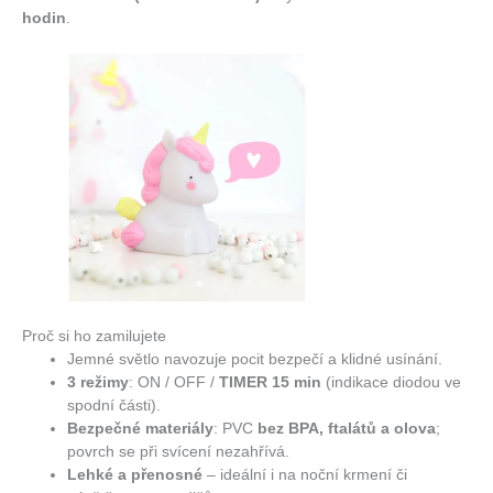
hodin
.
Proč si ho zamilujete
Jemné světlo navozuje pocit bezpečí a klidné usínání.
3 režimy
: ON / OFF /
TIMER 15 min
(indikace diodou ve
spodní části).
Bezpečné materiály
: PVC
bez BPA, ftalátů a olova
;
povrch se při svícení nezahřívá.
Lehké a přenosné
– ideální i na noční krmení či