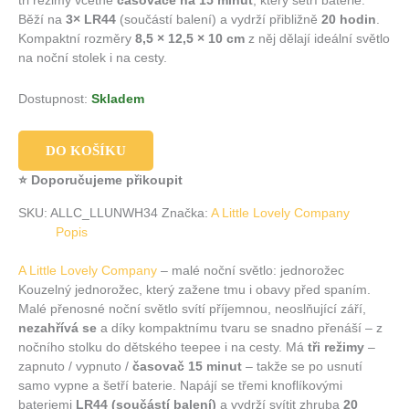
tři režimy včetně
časovače na 15 minut
, který šetří baterie.
Běží na
3× LR44
(součástí balení) a vydrží přibližně
20 hodin
.
Kompaktní rozměry
8,5 × 12,5 × 10 cm
z něj dělají ideální světlo
na noční stolek i na cesty.
Dostupnost:
Skladem
DO KOŠÍKU
⭐ Doporučujeme přikoupit
SKU:
ALLC_LLUNWH34
Značka:
A Little Lovely Company
Popis
A Little Lovely Company
– malé noční světlo: jednorožec
Kouzelný jednorožec, který zažene tmu i obavy před spaním.
Malé přenosné noční světlo svítí příjemnou, neoslňující září,
nezahřívá se
a díky kompaktnímu tvaru se snadno přenáší – z
nočního stolku do dětského teepee i na cesty. Má
tři režimy
–
zapnuto / vypnuto /
časovač 15 minut
– takže se po usnutí
samo vypne a šetří baterie. Napájí se třemi knoflíkovými
bateriemi
LR44 (součástí balení)
a vydrží svítit zhruba
20