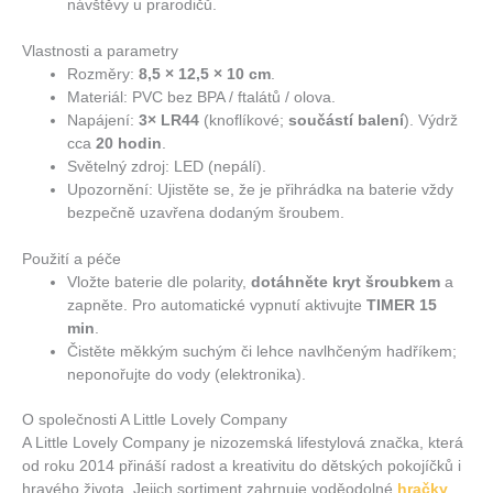
návštěvy u prarodičů.
Vlastnosti a parametry
Rozměry:
8,5 × 12,5 × 10 cm
.
Materiál: PVC bez BPA / ftalátů / olova.
Napájení:
3× LR44
(knoflíkové;
součástí balení
). Výdrž
cca
20 hodin
.
Světelný zdroj: LED (nepálí).
Upozornění: Ujistěte se, že je přihrádka na baterie vždy
bezpečně uzavřena dodaným šroubem.
Použití a péče
Vložte baterie dle polarity,
dotáhněte kryt šroubkem
a
zapněte. Pro automatické vypnutí aktivujte
TIMER 15
min
.
Čistěte měkkým suchým či lehce navlhčeným hadříkem;
neponořujte do vody (elektronika).
O společnosti A Little Lovely Company
A Little Lovely Company je nizozemská lifestylová značka, která
od roku 2014 přináší radost a kreativitu do dětských pokojíčků i
hravého života. Jejich sortiment zahrnuje voděodolné
hračky