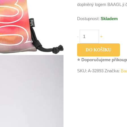
doplněný logem BAAGL ji č
Dostupnost:
Skladem
-
+
DO KOŠÍKU
⭐ Doporučujeme přikoup
SKU:
A-32893
Značka:
Ba