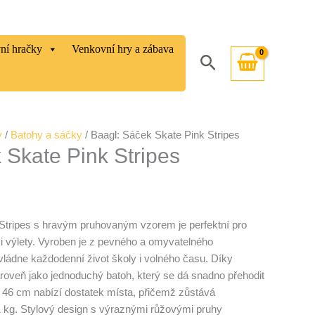
vní hračky
Venkovní hry a zábava
Hledat
y
/
Batohy a sáčky
/ Baagl: Sáček Skate Pink Stripes
 Skate Pink Stripes
tripes s hravým pruhovaným vzorem je perfektní pro
 či výlety. Vyroben je z pevného a omyvatelného
vládne každodenní život školy i volného času. Díky
roveň jako jednoduchý batoh, který se dá snadno přehodit
 46 cm nabízí dostatek místa, přičemž zůstává
,1 kg. Stylový design s výraznými růžovými pruhy