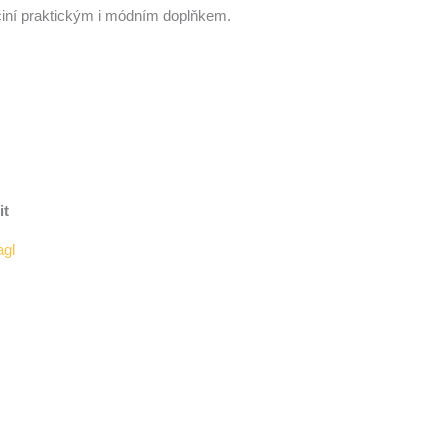
iní praktickým i módním doplňkem.
it
agl