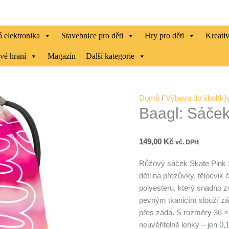
 elektronika
Stavebnice pro děti
Hry pro děti
Kreati
vé hraní
Magazín
Další kategorie
Baagl:
Domů
/
Výbava do škol(k)
Baagl: Sáček
Sáček
Skate
Pink
149,00
Kč
vč. DPH
Stripes
množství
Růžový sáček Skate Pink S
děti na přezůvky, tělocvik
polyesteru, který snadno z
pevným tkanicím slouží zá
přes záda. S rozměry 36 ×
neuvěřitelně lehký – jen 0