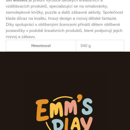
Jiri Models
je přední výrobce dětských kreativních a
vzdělávacích produktů, specializující se na omalovánky,
samolepkové knížky, puzzle a další zábavné aktivity. Společnost
klade důraz na kvalitu, hravý design a rozvoj dětské fantazie.
Díky spolupráci s oblíbenými licencemi přináší dětem oblíbené
postavičky v podobě kreativních produktů, které podporují jejich
rozvoj a zábavu.
Hmotnost
340 g