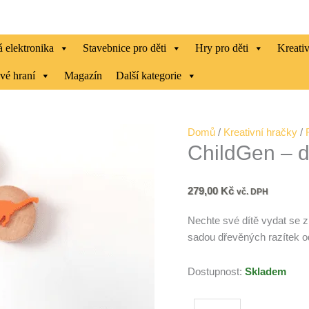
 elektronika
Stavebnice pro děti
Hry pro děti
Kreati
vé hraní
Magazín
Další kategorie
ChildGen
Domů
/
Kreativní hračky
/
ChildGen – 
-
dřevěná
razítka
279,00
Kč
vč. DPH
DINOSAUŘI
množství
Nechte své dítě vydat se z
sadou dřevěných razítek o
Dostupnost:
Skladem