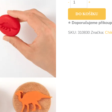
-
+
DO KOŠÍKU
⭐ Doporučujeme přikoup
SKU:
310830
Značka:
Chi