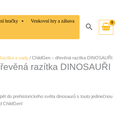
vní hračky
Venkovní hry a zábava
Hledat
Razítka a sady
/ ChildGen – dřevěná razítka DINOSAUŘI
dřevěná razítka DINOSAUŘI
pět do prehistorického světa dinosaurů s touto jedinečnou
d ChildGen!