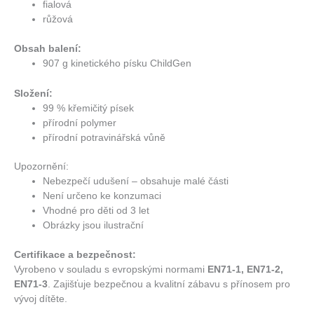
fialová
růžová
Obsah balení:
907 g kinetického písku ChildGen
Složení:
99 % křemičitý písek
přírodní polymer
přírodní potravinářská vůně
Upozornění:
Nebezpečí udušení – obsahuje malé části
Není určeno ke konzumaci
Vhodné pro děti od 3 let
Obrázky jsou ilustrační
Certifikace a bezpečnost:
Vyrobeno v souladu s evropskými normami
EN71-1, EN71-2,
EN71-3
. Zajišťuje bezpečnou a kvalitní zábavu s přínosem pro
vývoj dítěte.