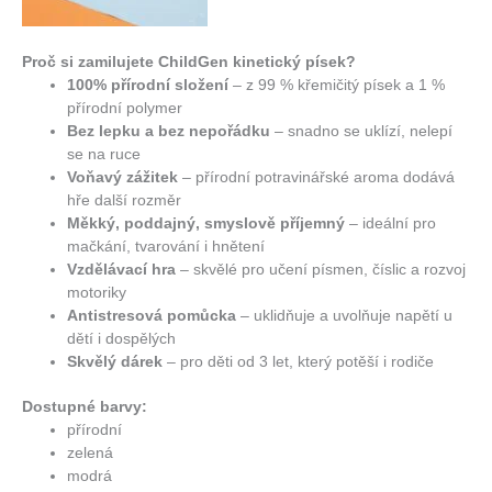
Proč si zamilujete ChildGen kinetický
písek?
100% přírodní složení
– z 99 % křemičitý písek a 1 %
přírodní polymer
Bez lepku a bez nepořádku
– snadno se uklízí, nelepí
se na ruce
Voňavý zážitek
– přírodní potravinářské aroma dodává
hře další rozměr
Měkký, poddajný, smyslově příjemný
– ideální pro
mačkání, tvarování i hnětení
Vzdělávací hra
– skvělé pro učení písmen, číslic a rozvoj
motoriky
Antistresová pomůcka
– uklidňuje a uvolňuje napětí u
dětí i dospělých
Skvělý dárek
– pro děti od 3 let, který potěší i rodiče
Dostupné barvy:
přírodní
zelená
modrá