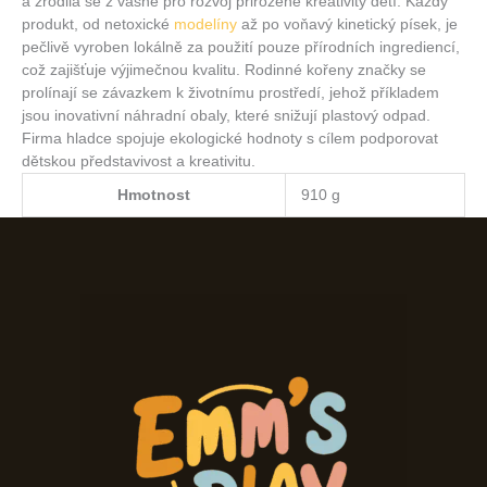
a zrodila se z vášně pro rozvoj přirozené kreativity dětí. Každý
produkt, od netoxické
modelíny
až po voňavý kinetický písek, je
pečlivě vyroben lokálně za použití pouze přírodních ingrediencí,
což zajišťuje výjimečnou kvalitu. Rodinné kořeny značky se
prolínají se závazkem k životnímu prostředí, jehož příkladem
jsou inovativní náhradní obaly, které snižují plastový odpad.
Firma hladce spojuje ekologické hodnoty s cílem podporovat
dětskou představivost a kreativitu.
Hmotnost
910 g