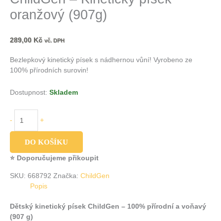
oranžový (907g)
289,00
Kč
vč. DPH
Bezlepkový kinetický písek s nádhernou vůní! Vyrobeno ze
100% přírodních surovin!
Dostupnost:
Skladem
-
+
DO KOŠÍKU
⭐ Doporučujeme přikoupit
SKU:
668792
Značka:
ChildGen
Popis
Dětský kinetický písek ChildGen – 100% přírodní a voňavý
(907 g)