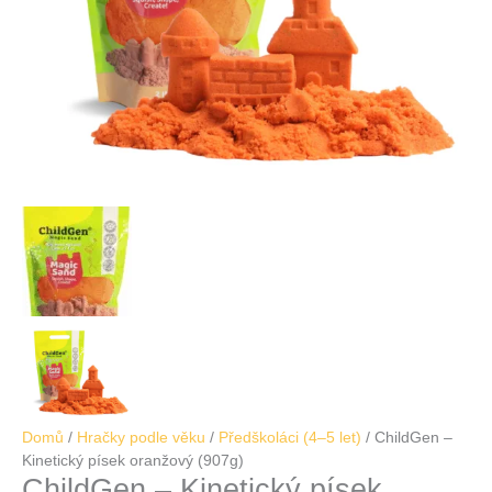
Domů
/
Hračky podle věku
/
Předškoláci (4–5 let)
/ ChildGen –
Kinetický písek oranžový (907g)
ChildGen – Kinetický písek