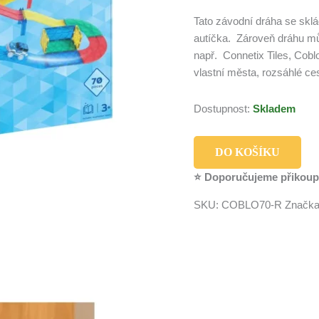
Tato závodní dráha se sklá
autíčka. Zároveň dráhu m
např. Connetix Tiles, Cobl
vlastní města, rozsáhlé ce
Dostupnost:
Skladem
DO KOŠÍKU
⭐ Doporučujeme přikoup
SKU:
COBLO70-R
Značk