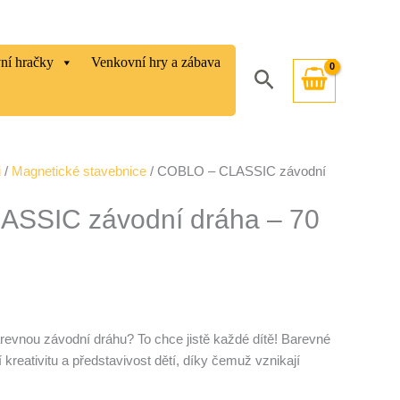
vní hračky
Venkovní hry a zábava
Hledat
i
/
Magnetické stavebnice
/ COBLO – CLASSIC závodní
SSIC závodní dráha – 70
barevnou závodní dráhu? To chce jistě každé dítě! Barevné
kreativitu a představivost dětí, díky čemuž vznikají