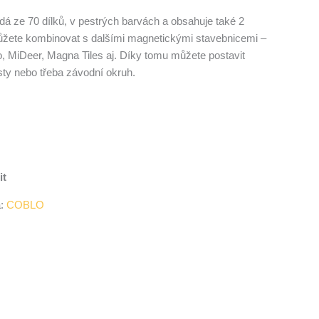
dá ze 70 dílků, v pestrých barvách a obsahuje také 2
ůžete kombinovat s dalšími magnetickými stavebnicemi –
o, MiDeer, Magna Tiles
aj. Díky tomu můžete postavit
sty nebo třeba závodní okruh.
it
a:
COBLO