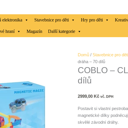
 elektronika
Stavebnice pro děti
Hry pro děti
Kreati
vé hraní
Magazín
Další kategorie
COBLO
Domů
/
Stavebnice pro dět
-
dráha – 70 dílů
COBLO – CLA
CLASSIC
závodní
dílů
dráha
-
70
2999,00
Kč
vč. DPH
dílů
Postavit si vlastní pestro
množství
magnetické dílky podněcují 
skvělé závodní dráhy.