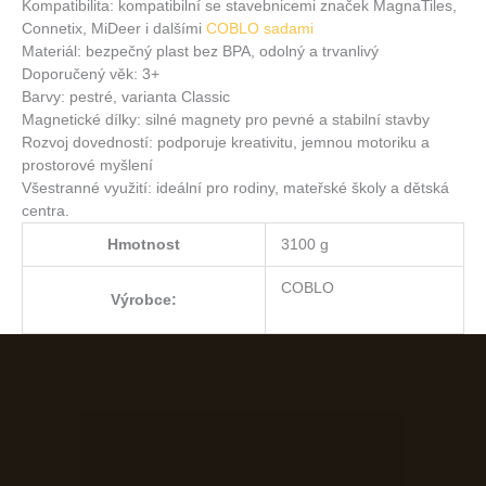
Kompatibilita: kompatibilní se stavebnicemi značek MagnaTiles,
Connetix, MiDeer i dalšími
COBLO sadami
Materiál: bezpečný plast bez BPA, odolný a trvanlivý
Doporučený věk: 3+
Barvy: pestré, varianta Classic
Magnetické dílky: silné magnety pro pevné a stabilní stavby
Rozvoj dovedností: podporuje kreativitu, jemnou motoriku a
prostorové myšlení
Všestranné využití: ideální pro rodiny, mateřské školy a dětská
centra.
Hmotnost
3100 g
COBLO
Výrobce: