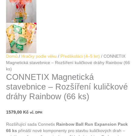
Domů
/
Hračky podle věku
/
Předškoláci (4–5 let)
/ CONNETIX
Magnetická stavebnice – Rozšíření kuličkové dráhy Rainbow (66
ks)
CONNETIX Magnetická
stavebnice – Rozšíření kuličkové
dráhy Rainbow (66 ks)
1579,00
Kč
vč. DPH
Rozšiřující sada Connetix
Rainbow Ball Run Expansion Pack
66 ks
přináší nové komponenty pro stavbu kuličkových drah –