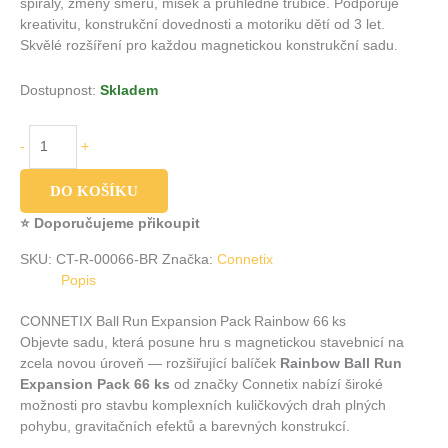
spirály, změny směru, misek a průhledné trubice. Podporuje
kreativitu, konstrukční dovednosti a motoriku dětí od 3 let.
Skvělé rozšíření pro každou magnetickou konstrukční sadu.
Dostupnost:
Skladem
-
+
DO KOŠÍKU
⭐ Doporučujeme přikoupit
SKU:
CT-R-00066-BR
Značka:
Connetix
Popis
CONNETIX Ball Run Expansion Pack Rainbow 66 ks
Objevte sadu, která posune hru s magnetickou stavebnicí na
zcela novou úroveň — rozšiřující balíček
Rainbow Ball Run
Expansion Pack 66 ks
od značky Connetix nabízí široké
možnosti pro stavbu komplexních kuličkových drah plných
pohybu, gravitačních efektů a barevných konstrukcí.