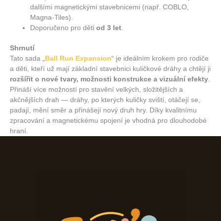
dalšími magnetickými stavebnicemi (např. COBLO,
Magna‑Tiles).
Doporučeno pro děti
od 3 let
.
Shrnutí
Tato sada „
Ball Run Expansion
“ je ideálním krokem pro rodiče
a děti, kteří už mají základní stavebnici kuličkové dráhy a chtějí ji
rozšířit o nové tvary, možnosti konstrukce a vizuální efekty
.
Přináší více možností pro stavění velkých, složitějších a
akčnějších drah — dráhy, po kterých kuličky sviští, otáčejí se,
padají, mění směr a přinášejí nový druh hry. Díky kvalitnímu
zpracování a magnetickému spojení je vhodná pro dlouhodobé
hraní.