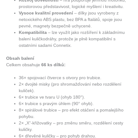
Rozvoj dovedností
– hra podporuje jemnou motoriku,
prostorovou představivost, logické myšlení i kreativitu.
Vysoce kvalitní provedení
– dílky jsou vyrobeny z
netoxického ABS plastu, bez BPA a ftalátů, spoje jsou
pevné, magnety bezpečně uchycené.
Kompatibilita
– lze využít jako rozšíření k základnímu
balení kuličkodráhy, protože je plně kompatibilní s
ostatními sadami Connetix.
Obsah balení
Celkem obsahuje
66 ks dílků:
36× spojovací čtverce s otvory pro trubice.
2× dvojité misky (pro shromažďování nebo rozdělení
kuliček).
6× trubice ve tvaru U (ohyb 180°).
6× trubice s pravým úhlem (90° ohyb).
8× spirálové trubice – pro efekt otáčení a pomalejšího
pohybu.
2× „X“-křižovatky – pro změnu směru, rozdělení cesty
kuličky.
6× dřevěné kuličky – pro pohyb drahou.