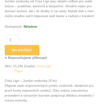
Jumbo voskovky od Crea Lign jsou ideální volbou pro malé
tvůrce – praktické, barevné a bezpečné. Vhodné nejen pro
domácí tvoření, ale i do školky či na cesty. Každé dítě s nimi
může snadno začít objevovat svět barev a radosti z kreslení!
Dostupnost:
Skladem
-
+
DO KOŠÍKU
⭐ Doporučujeme přikoupit
SKU:
CL194
Značka:
Créa Lign
Popis
Créa Lign – Jumbo voskovky (9 ks)
Objevte sadu ergonomických jumbo voskovek, ideálních pro
první kroky nejmenších umělců. Díky svému robustnímu
provedení a výrazným barvám podporují dětskou kreativitu i
rozvoj motoriky.