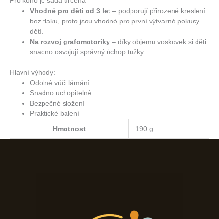
Pro koho je sada určena
Vhodné pro děti od 3 let
– podporují přirozené kreslení
bez tlaku, proto jsou vhodné pro první výtvarné pokusy
dětí.
Na rozvoj grafomotoriky
– díky objemu voskovek si děti
snadno osvojují správný úchop tužky.
Hlavní výhody:
Odolné vůči lámání
Snadno uchopitelné
Bezpečné složení
Praktické balení
Hmotnost
190 g