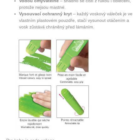
Vodou omyvatelné
– snadno se čistí z rukou i oblečení,
protože nejsou mastné.
Vysouvací ochranný kryt
– každý voskový váleček je ve
vlastním plastovém pouzdře, stačí vysunout otáčením a
vosk zůstává chráněný před lámáním.