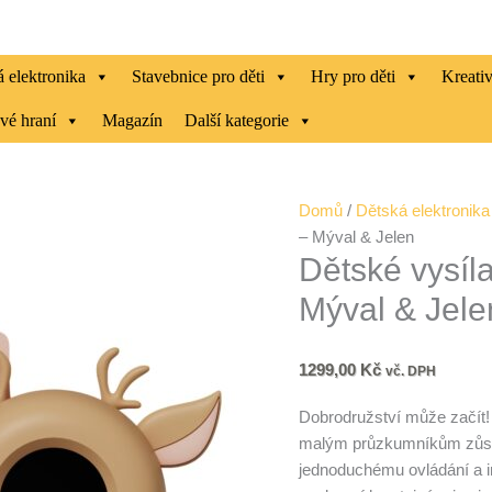
 elektronika
Stavebnice pro děti
Hry pro děti
Kreati
vé hraní
Magazín
Další kategorie
Dětské
Domů
/
Dětská elektronika
vysílačky
– Mýval & Jelen
Dětské vysíl
Zoo
Walkie
Mýval & Jele
Talkie
–
Mýval
1299,00
Kč
vč. DPH
&
Dobrodružství může začít!
Jelen
malým průzkumníkům zůsta
množství
jednoduchému ovládání a in