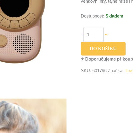
venkovní hry, tajné mise i r
Dostupnost:
Skladem
-
+
DO KOŠÍKU
⭐ Doporučujeme přikoup
SKU:
601796
Značka:
The