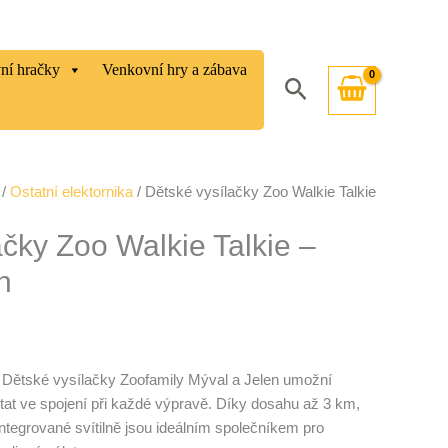
vní hračky
Venkovní hry a zábava
Hledat
/
Ostatní elektornika
/ Dětské vysílačky Zoo Walkie Talkie
ačky Zoo Walkie Talkie –
n
 Dětské vysílačky Zoofamily Mýval a Jelen umožní
t ve spojení při každé výpravě. Díky dosahu až 3 km,
tegrované svítilně jsou ideálním společníkem pro