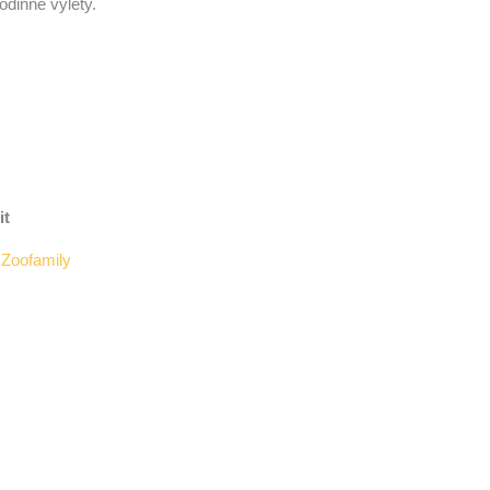
odinné výlety.
it
 Zoofamily