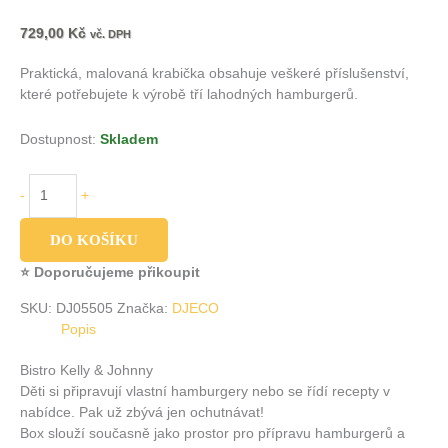
729,00
Kč
vč. DPH
Praktická, malovaná krabička obsahuje veškeré příslušenství,
které potřebujete k výrobě tří lahodných hamburgerů.
Dostupnost:
Skladem
-
+
DO KOŠÍKU
⭐ Doporučujeme přikoupit
SKU:
DJ05505
Značka:
DJECO
Popis
Bistro Kelly & Johnny
Děti si připravují vlastní hamburgery nebo se řídí recepty v
nabídce. Pak už zbývá jen ochutnávat!
Box slouží současně jako prostor pro přípravu hamburgerů a