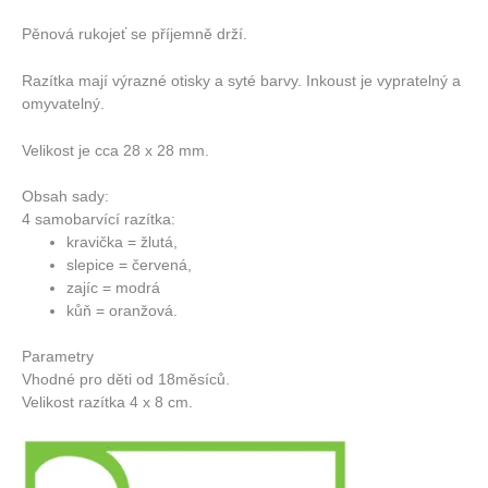
Pěnová rukojeť se příjemně drží.
Razítka mají výrazné otisky a syté barvy. Inkoust je vypratelný a
omyvatelný.
Velikost je cca 28 x 28 mm.
Obsah sady:
4 samobarvící razítka:
kravička = žlutá,
slepice = červená,
zajíc = modrá
kůň = oranžová.
Parametry
Vhodné pro děti od 18měsíců.
Velikost razítka 4 x 8 cm.