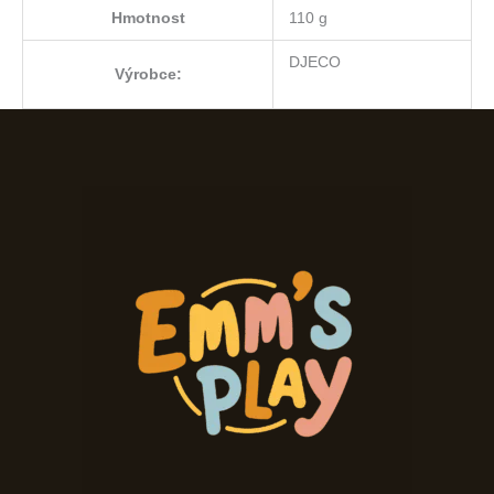
Hmotnost
110 g
DJECO
Výrobce: