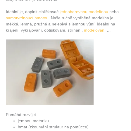
Ideální je, doplnit cihličkovač
jednobarevnou modelínou
nebo
samotvrdnoucí hmotou
. Naše ručně vyráběná modelína je
měkká, jemná, pružná a nelepivá s jemnou vůní. Ideální na
krájení, vykrajování, obtiskování, stříhání,
modelování
…
Pomáhá rozvíjet:
jemnou motoriku
hmat (zkoumání struktur na pomůcce)