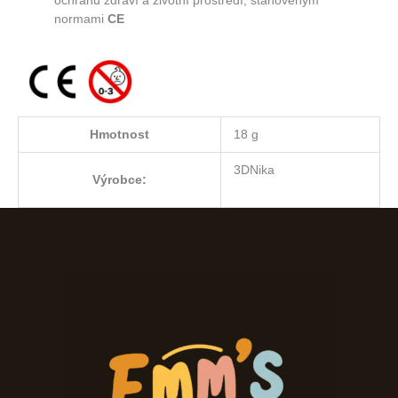
ochranu zdraví a životní prostředí, stanoveným
normami
CE
Hmotnost
18 g
3DNika
Výrobce: