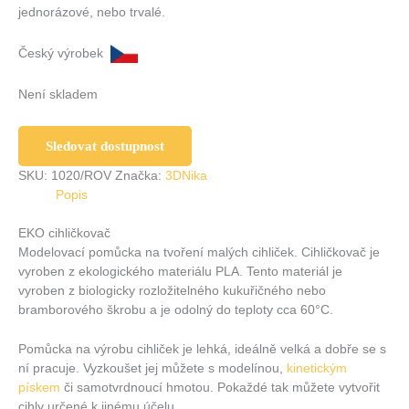
jednorázové, nebo trvalé.
Český výrobek
Není skladem
Sledovat dostupnost
SKU:
1020/ROV
Značka:
3DNika
Popis
EKO cihličkovač
Modelovací pomůcka na tvoření malých cihliček. Cihličkovač je
vyroben z ekologického materiálu PLA. Tento materiál je
vyroben z biologicky rozložitelného kukuřičného nebo
bramborového škrobu a je odolný do teploty cca 60°C.
Pomůcka na výrobu cihliček je lehká, ideálně velká a dobře se s
ní pracuje. Vyzkoušet jej můžete s modelínou,
kinetickým
pískem
či samotvrdnoucí hmotou. Pokaždé tak můžete vytvořit
cihly určené k jinému účelu.