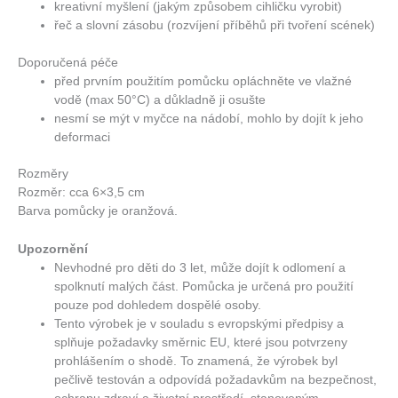
kreativní myšlení (jakým způsobem cihličku vyrobit)
řeč a slovní zásobu (rozvíjení příběhů při tvoření scének)
Doporučená péče
před prvním použitím pomůcku opláchněte ve vlažné
vodě (max 50°C) a důkladně ji osušte
nesmí se mýt v myčce na nádobí, mohlo by dojít k jeho
deformaci
Rozměry
Rozměr: cca 6×3,5 cm
Barva pomůcky je oranžová.
Upozornění
Nevhodné pro děti do 3 let, může dojít k odlomení a
spolknutí malých část. Pomůcka je určená pro použití
pouze pod dohledem dospělé osoby.
Tento výrobek je v souladu s evropskými předpisy a
splňuje požadavky směrnic EU, které jsou potvrzeny
prohlášením o shodě. To znamená, že výrobek byl
pečlivě testován a odpovídá požadavkům na bezpečnost,