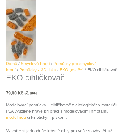
Domů
/
Smyslové hraní
/
Pomůcky pro smyslové
hraní
/
Pomůcky z 3D tisku
/
EKO „ovače“
/ EKO cihličkovač
EKO cihličkovač
79,00
Kč
vč. DPH
Modelovací pomůcka – cihličkovač z ekologického materiálu
PLA využijete hravě při práci s modelovacími hmotami,
modelínou
či kinetickým pískem.
Vytvořte si jednoduše krásné cihly pro vaše stavby! Ať už