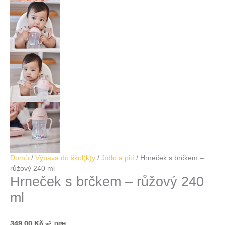
Domů
/
Výbava do škol(k)y
/
Jídlo a pití
/ Hrneček s brčkem –
růžový 240 ml
Hrneček s brčkem – růžový 240
ml
349,00
Kč
vč. DPH