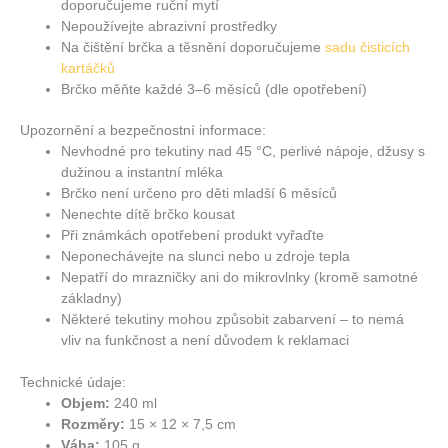
doporučujeme ruční mytí
Nepoužívejte abrazivní prostředky
Na čištění brčka a těsnění doporučujeme
sadu čisticích
kartáčků
Brčko měňte každé 3–6 měsíců (dle opotřebení)
Upozornění a bezpečnostní informace:
Nevhodné pro tekutiny nad 45 °C, perlivé nápoje, džusy s
dužinou a instantní mléka
Brčko není určeno pro děti mladší 6 měsíců
Nenechte dítě brčko kousat
Při známkách opotřebení produkt vyřaďte
Neponechávejte na slunci nebo u zdroje tepla
Nepatří do mrazničky ani do mikrovlnky (kromě samotné
základny)
Některé tekutiny mohou způsobit zabarvení – to nemá
vliv na funkčnost a není důvodem k reklamaci
Technické údaje:
Objem:
240 ml
Rozměry:
15 × 12 × 7,5 cm
Váha:
105 g