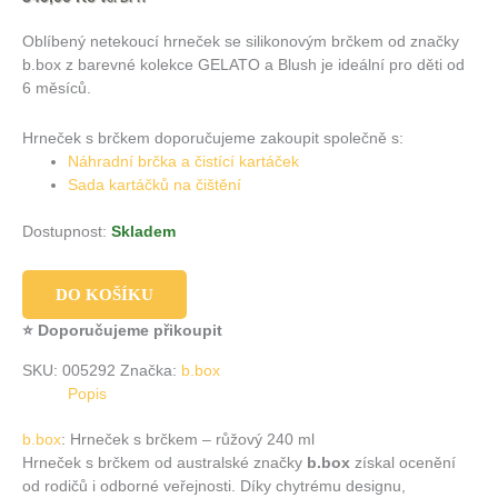
Oblíbený netekoucí hrneček se silikonovým brčkem od značky
b.box z barevné kolekce GELATO a Blush je ideální pro děti od
6 měsíců.
Hrneček s brčkem doporučujeme zakoupit společně s:
Náhradní brčka a čistící kartáček
Sada kartáčků na čištění
Dostupnost:
Skladem
DO KOŠÍKU
⭐ Doporučujeme přikoupit
SKU:
005292
Značka:
b.box
Popis
b.box
: Hrneček s brčkem – růžový 240 ml
Hrneček s brčkem od australské značky
b.box
získal ocenění
od rodičů i odborné veřejnosti. Díky chytrému designu,