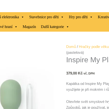
 elektronika
Stavebnice pro děti
Hry pro děti
Kreati
vé hraní
Magazín
Další kategorie
Inspire
Domů
/
Hračky podle věku
My
(pastelová)
Inspire My P
Play
®
-
379,00
Kč
vč. DPH
Kapátka
(pastelová)
Kapátka od Inspire My Pl
množství
využijete je při mokrém i
Otevřete svět smyslové hry
Způsobů, jak je používat,