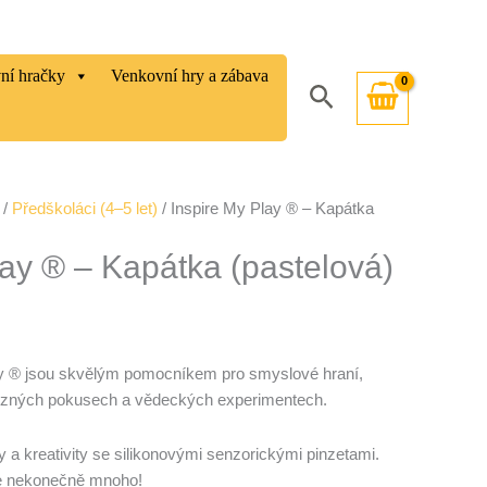
vní hračky
Venkovní hry a zábava
Hledat
/
Předškoláci (4–5 let)
/ Inspire My Play ® – Kapátka
lay ® – Kapátka (pastelová)
ay ® jsou skvělým pomocníkem pro smyslové hraní,
 různých pokusech a vědeckých experimentech.
 a kreativity se silikonovými senzorickými pinzetami.
 je nekonečně mnoho!