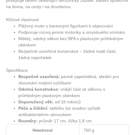
poskytuje dětem uklidňující senzorický zážitek. Ideální společník
na doma, na cesty i na dovolenou.
Klíčové vlastnosti
Plážový motiv s barevnými figurkami k objevování
Podporuje rozvoj jemné motoriky a smyslového vnímání
Měkký, odolný silikon bez BPA s plastovým průhledným
okénkem
Bezpečně uzavřená konstrukce – žádné malé části,
žádný nepořádek
Specifikace:
Bezpečně uzavřená:
pevně zapečetěná, ideální pro
zkoumání malými ručičkami
Odolná konstrukce:
vnější část ze silikonu s
průhledným plastovým okénkem
Doporučený věk:
od 18 měsíců
Péče a čištění:
taštičku lze snadno vyčistit
antibakteriálním ubrouskem
Rozměry:
průměr 17 cm, šířka 1,8 cm
Hmotnost
760 g