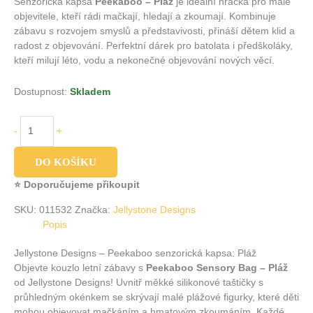
Senzorická kapsa
Peekaboo – Pláž
je ideální hračka pro malé
objevitele, kteří rádi mačkají, hledají a zkoumají. Kombinuje
zábavu s rozvojem smyslů a představivosti, přináší dětem klid a
radost z objevování. Perfektní dárek pro batolata i předškoláky,
kteří milují léto, vodu a nekonečné objevování nových věcí.
Dostupnost:
Skladem
-
+
DO KOŠÍKU
⭐ Doporučujeme přikoupit
SKU:
011532
Značka:
Jellystone Designs
Popis
Jellystone Designs – Peekaboo senzorická kapsa: Pláž
Objevte kouzlo letní zábavy s
Peekaboo Sensory Bag – Pláž
od Jellystone Designs! Uvnitř měkké silikonové taštičky s
průhledným okénkem se skrývají malé plážové figurky, které děti
mohou objevovat mačkáním a hmatovým zkoumáním. Každé