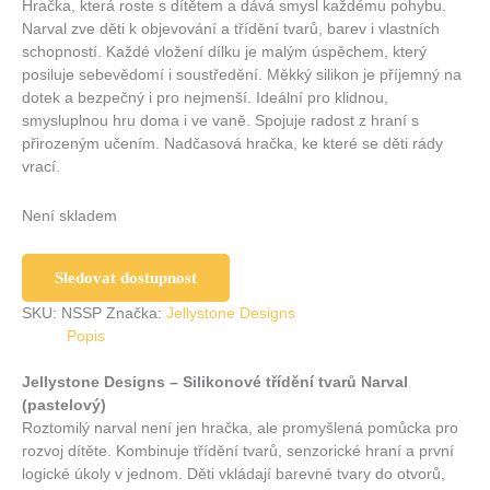
Hračka, která roste s dítětem a dává smysl každému pohybu.
Narval zve děti k objevování a třídění tvarů, barev i vlastních
schopností. Každé vložení dílku je malým úspěchem, který
posiluje sebevědomí i soustředění. Měkký silikon je příjemný na
dotek a bezpečný i pro nejmenší. Ideální pro klidnou,
smysluplnou hru doma i ve vaně. Spojuje radost z hraní s
přirozeným učením. Nadčasová hračka, ke které se děti rády
vrací.
Není skladem
Sledovat dostupnost
SKU:
NSSP
Značka:
Jellystone Designs
Popis
Jellystone Designs – Silikonové třídění tvarů Narval
(pastelový)
Roztomilý narval není jen hračka, ale promyšlená pomůcka pro
rozvoj dítěte. Kombinuje třídění tvarů, senzorické hraní a první
logické úkoly v jednom. Děti vkládají barevné tvary do otvorů,