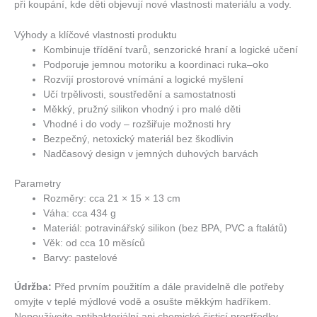
při koupání, kde děti objevují nové vlastnosti materiálu a vody.
Výhody a klíčové vlastnosti produktu
Kombinuje třídění tvarů, senzorické hraní a logické učení
Podporuje jemnou motoriku a koordinaci ruka–oko
Rozvíjí prostorové vnímání a logické myšlení
Učí trpělivosti, soustředění a samostatnosti
Měkký, pružný silikon vhodný i pro malé děti
Vhodné i do vody – rozšiřuje možnosti hry
Bezpečný, netoxický materiál bez škodlivin
Nadčasový design v jemných duhových barvách
Parametry
Rozměry: cca 21 × 15 × 13 cm
Váha: cca 434 g
Materiál: potravinářský silikon (bez BPA, PVC a ftalátů)
Věk: od cca 10 měsíců
Barvy: pastelové
Údržba:
Před prvním použitím a dále pravidelně dle potřeby
omyjte v teplé mýdlové vodě a osušte měkkým hadříkem.
Nepoužívejte antibakteriální ani chemické čisticí prostředky,