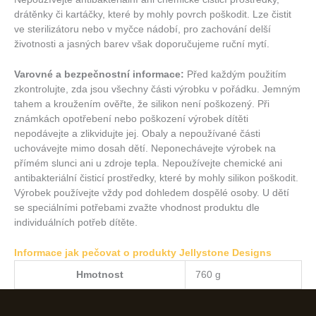
drátěnky či kartáčky, které by mohly povrch poškodit. Lze čistit
ve sterilizátoru nebo v myčce nádobí, pro zachování delší
životnosti a jasných barev však doporučujeme ruční mytí.
Varovné a bezpečnostní informace
:
Před každým použitím
zkontrolujte, zda jsou všechny části výrobku v pořádku. Jemným
tahem a kroužením ověřte, že silikon není poškozený. Při
známkách opotřebení nebo poškození výrobek dítěti
nepodávejte a zlikvidujte jej. Obaly a nepoužívané části
uchovávejte mimo dosah dětí. Neponechávejte výrobek na
přímém slunci ani u zdroje tepla. Nepoužívejte chemické ani
antibakteriální čisticí prostředky, které by mohly silikon poškodit.
Výrobek používejte vždy pod dohledem dospělé osoby. U dětí
se speciálními potřebami zvažte vhodnost produktu dle
individuálních potřeb dítěte.
Informace
jak pečovat o produkty
Jellystone Designs
Hmotnost
760 g