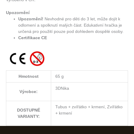
Upozornění
Upozornění!
Nevhodné pro děti do 3 let, může dojít k
odlomení a spolknutí malých část. Edukativní hračka je
určená pro použití pouze pod dohledem dospělé osoby.
Certifikace CE
Hmotnost
65 g
3DNika
Výrobce:
Tubus + zvířátko + krmení, Zvířátko
DOSTUPNÉ
+ krmení
VARIANTY: