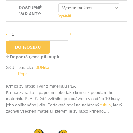
DOSTUPNÉ
VARIANTY:
Vyčistit
-
+
DO KOŠÍKU
⭐ Doporučujeme přikoupit
SKU:
-
Značka:
3DNika
Popis
Krmící zvířátka: Tygr z materiálu PLA
Krmící zvířátka – papouni nebo také krmíci z populárního
materiálu PLA. Každé zvířátko je dodáváno v sadě s 10 kusy
jeho oblíbeného jídla. Perfektně sedí na nabízený
tubus
, který
zachytí všechen materiál, kterým je zvířátko krmeno….