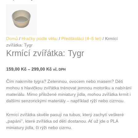
Domů
/
Hračky podle věku
/
Předškoláci (4–5 let)
/ Krmící
zvířátka: Tygr
Krmící zvířátka: Tygr
159,00
Kč
–
299,00
Kč
vč. DPH
Čím nakrmíte tygra? Zeleninou, ovocem nebo masem? Děti
mohou s hlavičkou zvířátka trénovat jemnou motoriku a nabírání
materiálu. Mimo přiložené miniatury jídla, mohou zvířátka krmit i
dalšími senzorickými materiály – například rýží nebo cizrnou.
Krmící zvířátka skvěle pasují na tubus, který zachytí veškeré
„papání“, které zvířátka od dětí dostanou. Ať už jde o PLA
miniatury jídla, či rýži nebo cizrnu.