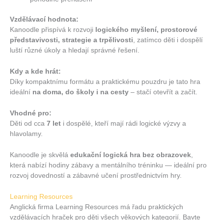
Vzdělávací hodnota:
Kanoodle přispívá k rozvoji
logického myšlení, prostorové
představivosti, strategie a trpělivosti
, zatímco děti i dospělí
luští různé úkoly a hledají správné řešení.
Kdy a kde hrát:
Díky kompaktnímu formátu a praktickému pouzdru je tato hra
ideální
na doma, do školy i na cesty
– stačí otevřít a začít.
Vhodné pro:
Děti od cca
7 let
i dospělé, kteří mají rádi logické výzvy a
hlavolamy.
Kanoodle je skvělá
edukační logická hra bez obrazovek
,
která nabízí hodiny zábavy a mentálního tréninku — ideální pro
rozvoj dovedností a zábavné učení prostřednictvím hry.
Learning Resources
Anglická firma Learning Resources má řadu praktických
vzdělávacích hraček pro děti všech věkových kategorií. Bavte