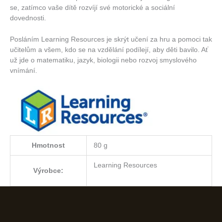
se, zatímco vaše dítě rozvíjí své motorické a sociální
dovednosti.
Posláním Learning Resources je skrýt učení za hru a pomoci tak
učitelům a všem, kdo se na vzdělání podílejí, aby děti bavilo. Ať
už jde o matematiku, jazyk, biologii nebo rozvoj smyslového
vnímání.
Hmotnost
80 g
Learning Resources
Výrobce: