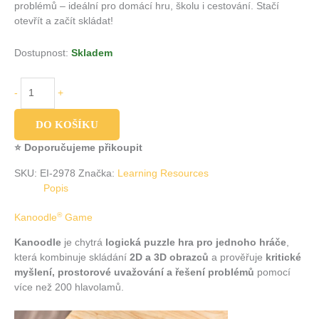
problémů – ideální pro domácí hru, školu i cestování. Stačí
otevřít a začít skládat!
Dostupnost:
Skladem
-
+
DO KOŠÍKU
⭐ Doporučujeme přikoupit
SKU:
EI-2978
Značka:
Learning Resources
Popis
®
Kanoodle
Game
Kanoodle
je chytrá
logická puzzle hra pro jednoho hráče
,
která kombinuje skládání
2D a 3D obrazců
a prověřuje
kritické
myšlení, prostorové uvažování a řešení problémů
pomocí
více než 200 hlavolamů.