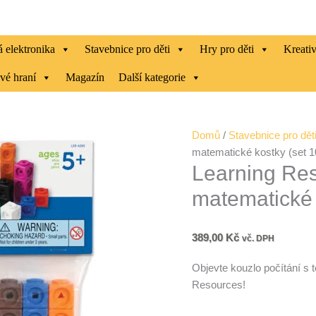
 elektronika
Stavebnice pro děti
Hry pro děti
Kreati
vé hraní
Magazín
Další kategorie
Learning
Domů
/
Stavebnice pro dět
Resources
matematické kostky (set 1
Learning Re
-
MathLink®:
matematické 
matematické
kostky
(set
389,00
Kč
vč. DPH
100ks)
Objevte kouzlo počítání s
množství
Resources!