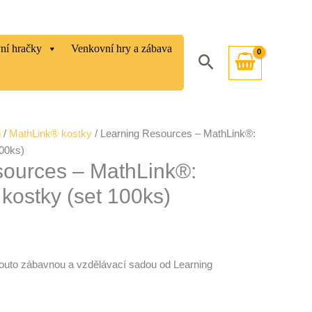
vní hračky
Venkovní hry a zábava
Hledat
i
/
MathLink® kostky
/ Learning Resources – MathLink®:
00ks)
sources – MathLink®:
kostky (set 100ks)
 touto zábavnou a vzdělávací sadou od Learning