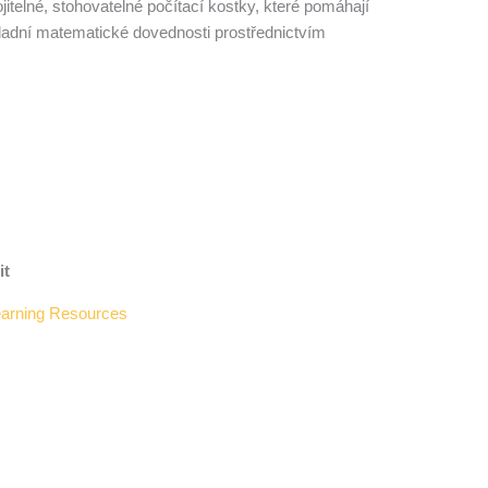
itelné, stohovatelné počítací kostky, které pomáhají
adní matematické dovednosti prostřednictvím
it
arning Resources